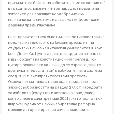
призивите за бойкот на изборите „само за патриоти“
в града на основание, че той нарушава правата на
жителите да изразяват неодобрение към
политическата система и да вземат информирани
решения преди гласуване.
Висш правителствен съветник се противопостави на
предизвикателството на бившия президент на
студентския съюз на Китайския университет в Хонг
Конг Джаки Со Цун-фунг, като твърди, че законът е
извън обхвата на конституционния преглед. Той
цитира решението на Пекин да се справи с „явните
вратички и недостатъци“ в избирателната система
след 2019 г. антиправителствени протести.
Окончателният апелативен съд в сряда разгледа
законосъобразността на раздел 27A от Наредбата
за изборите (корупция и незаконно поведение),
която влезе в сила през май 2021 г. като част от по-
широка Водена от Пекин избирателна реформа
целящи да гарантират, че само онези, които