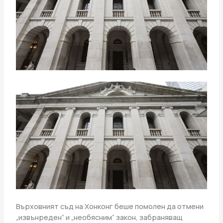
Върховният съд на Хонконг беше помолен да отмени
„извънреден“ и „необясним“ закон, забраняващ