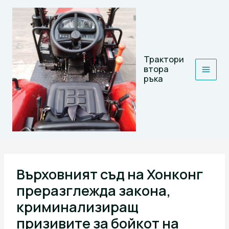
Skip
to
content
Трактори
втора
ръка
Върховният съд на Хонконг
преразглежда закона,
криминализиращ
призивите за бойкот на