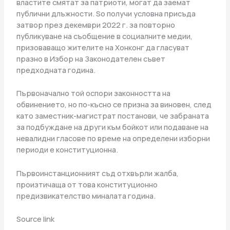
властите смятат за патриоти, могат да заемат
публични длъжности. So получи условна присъда
затвор през декември 2022 г. за повторно
публикуване на съобщение в социалните медии,
призоваващо жителите на Хонконг да гласуват
празно в Избор на Законодателен съвет
предходната година.
Първоначално той оспори законността на
обвинението, но по-късно се призна за виновен, след
като заместник-магистрат постанови, че забраната
за подбуждане на други към бойкот или подаване на
невалидни гласове по време на определени изборни
периоди е конституционна.
Първоинстанционният съд отхвърли жалба,
произтичаща от това конституционно
предизвикателство миналата година.
Source link