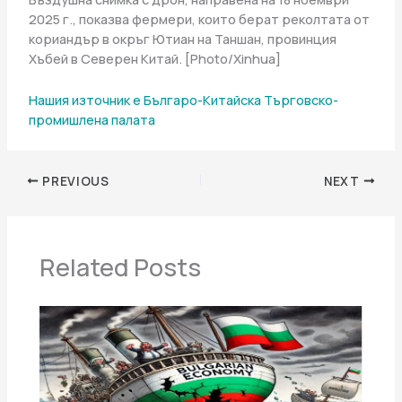
2025 г., показва фермери, които берат реколтата от
кориандър в окръг Ютиан на Таншан, провинция
Хъбей в Северен Китай. [Photo/Xinhua]
Нашия източник е Българо-Китайска Търговско-
промишлена палaта
PREVIOUS
NEXT
Related Posts