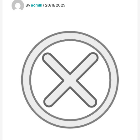
By
admin
/
20/11/2025