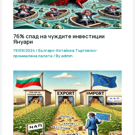
76% спад на чуждите инвестиции
Януари
19/09/2024
/
Българо-Китайска Търговско-
промишлена палaта
/ By
admin