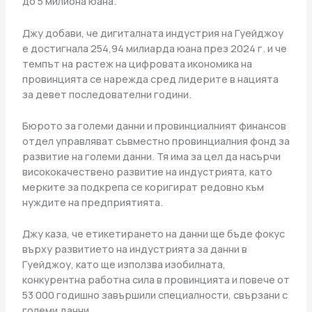
до 5 милиона юана.
Джу добави, че дигиталната индустрия на Гуейджоу
е достигнала 254,94 милиарда юана през 2024 г. и че
темпът на растеж на цифровата икономика на
провинцията се нарежда сред лидерите в нацията
за девет последователни години.
Бюрото за големи данни и провинциалният финансов
отдел управляват съвместно провинциалния фонд за
развитие на големи данни. Тя има за цел да насърчи
висококачествено развитие на индустрията, като
мерките за подкрепа се коригират редовно към
нуждите на предприятията.
Джу каза, че етикетирането на данни ще бъде фокус
върху развитието на индустрията за данни в
Гуейджоу, като ще използва изобилната,
конкурентна работна сила в провинцията и повече от
53 000 годишно завършили специалности, свързани с
големи данни.