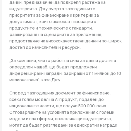
данни, предназначен да подкрепя растежа на
индустрията. Джу очерта тазгодишните
приоритети за финансиране и критерии за
допустимост, които включват иновации в
продуктите и техническите стандарти,
разширяване на сценариите за приложение,
предоставяне на висококачествени данни и по-широк
достъп до изчислителни ресурси.
„За компании, чиято работна сила за данни достига
определен мащаб, ще бъдат предложени
диференцирани награди, вариращи от 1 милион до 10
милиона юана“, каза Джу.
Според тазгодишния документ за финансиране,
всеки голям модел на AI продукт, подаден до
националните власти, ще получи 500 000 юана.
Отговарящите на условията приложения с големи
модели и платформи, позволяващи индустрията,
могат да бъдат разгледани за еднократни награди