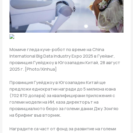
Момиче гледа куче-робот по време на China
International Big Data Industry Expo 2025 в Гуейанг,
провинция Гуейджоу в Югозападен Китай, 28 август
2025 г. [Photo/Xinhua]
Провинция Гуейджоу в Югозападен Китай ще
предложи еднократни награди до 5 милиона юана
(702 870 долара) за квалифицирани приложения с
големи модели на ИИ, каза директорът на
провинциалното бюро за големи данни Джу Зонгяо
на брифинг във вторник.
Наградите са част от фонд за развитие на големи