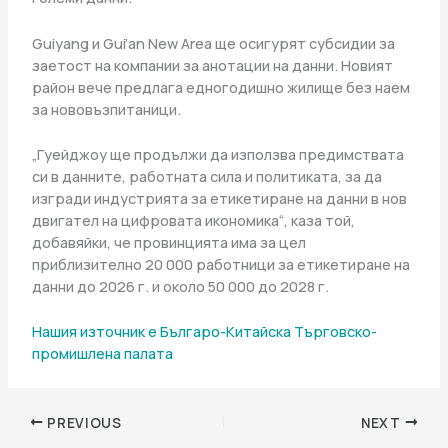
Guiyang и Gui’an New Area ще осигурят субсидии за
заетост на компании за анотации на данни. Новият
район вече предлага едногодишно жилище без наем
за нововъзпитаници.
„Гуейджоу ще продължи да използва предимствата
си в данните, работната сила и политиката, за да
изгради индустрията за етикетиране на данни в нов
двигател на цифровата икономика“, каза той,
добавяйки, че провинцията има за цел
приблизително 20 000 работници за етикетиране на
данни до 2026 г. и около 50 000 до 2028 г.
Нашия източник е Българо-Китайска Търговско-
промишлена палaта
PREVIOUS
NEXT