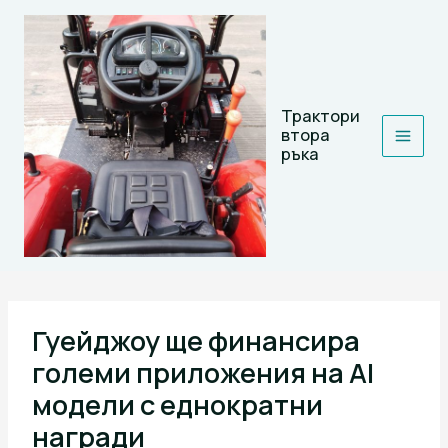
Skip
to
content
Трактори
втора
ръка
Гуейджоу ще финансира
големи приложения на AI
модели с еднократни
награди