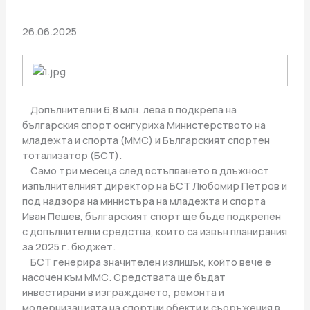
26.06.2025
Допълнителни 6,8 млн. лева в подкрепа на
българския спорт осигуриха Министерството на
младежта и спорта (ММС) и Българският спортен
тотализатор (БСТ).
Само три месеца след встъпването в длъжност
изпълнителният директор на БСТ Любомир Петров и
под надзора на министъра на младежта и спорта
Иван Пешев, българският спорт ще бъде подкрепен
с допълнителни средства, които са извън планирания
за 2025 г. бюджет.
БСТ генерира значителен излишък, който вече е
насочен към ММС. Средствата ще бъдат
инвестирани в изграждането, ремонта и
модернизацията на спортни обекти и съоръжения в