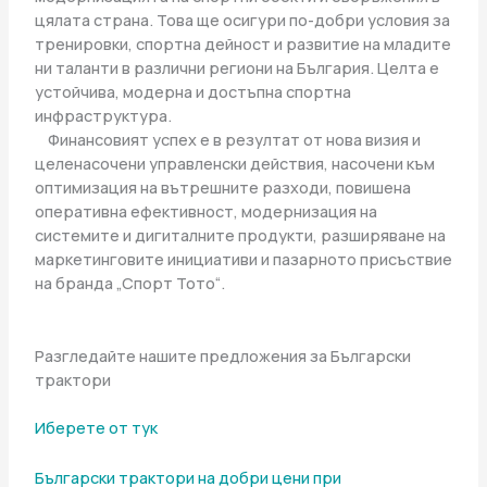
цялата страна. Това ще осигури по-добри условия за
тренировки, спортна дейност и развитие на младите
ни таланти в различни региони на България. Целта е
устойчива, модерна и достъпна спортна
инфраструктура.
Финансовият успех е в резултат от нова визия и
целенасочени управленски действия, насочени към
оптимизация на вътрешните разходи, повишена
оперативна ефективност, модернизация на
системите и дигиталните продукти, разширяване на
маркетинговите инициативи и пазарното присъствие
на бранда „Спорт Тото“.
Разгледайте нашите предложения за Български
трактори
Иберете от тук
Български трактори на добри цени при