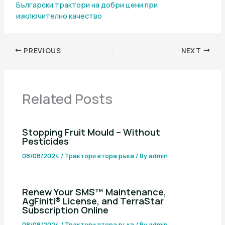
Български трактори на добри цени при
изключително качество
PREVIOUS
NEXT
Related Posts
Stopping Fruit Mould – Without
Pesticides
08/08/2024
/
Трактори втора ръка
/ By
admin
Renew Your SMS™ Maintenance,
AgFiniti® License, and TerraStar
Subscription Online
08/08/2024
/
Трактори втора ръка
/ By
admin