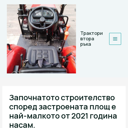
Skip
to
content
Трактори
втора
ръка
Започнатото строителство
според застроената площ е
най-малкото от 2021 година
насам.