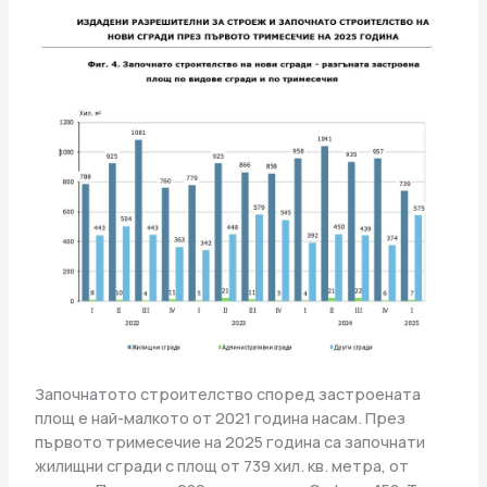
Започнатото строителство според застроената
площ е най-малкото от 2021 година насам. През
първото тримесечие на 2025 година са започнати
жилищни сгради с площ от 739 хил. кв. метра, от