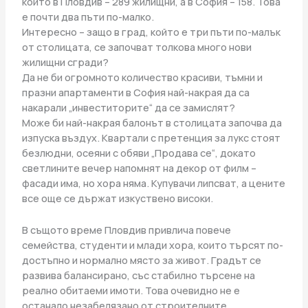
които в Пловдив – 289 жилищни, а в София – 158. Това
е почти два пъти по-малко.
Интересно – защо в град, който е три пъти по-малък
от столицата, се започват толкова много нови
жилищни сгради?
Да не би огромното количество красиви, тъмни и
празни апартаменти в София най-накрая да са
накарали „инвеститорите“ да се замислят?
Може би най-накрая балонът в столицата започва да
изпуска въздух. Квартали с претенция за лукс стоят
безлюдни, осеяни с обяви „Продава се“, докато
светлините вечер напомнят на декор от филм –
фасади има, но хора няма. Купувачи липсват, а цените
все още се държат изкуствено високи.
В същото време Пловдив привлича повече
семейства, студенти и млади хора, които търсят по-
достъпно и нормално място за живот. Градът се
развива балансирано, със стабилно търсене на
реално обитаеми имоти. Това очевидно не е
останало незабелязано от строителните