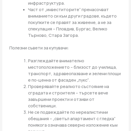
инфраструктура.
Част от „инвеститорите“ пренасочват
вниманието си към други градове, където
покупките се правят за живеене, а не за
спекулация – Пловдив, Бургас, Велико
Търново, Стара Загора.
Полезни съвети за купувачи:
Разглеждайте внимателно
местоположението – близост до училища,
транспорт, здравеопазване и зелени площи
е по-ценна от фасаден „лукс“.
Проверявайте реалното състояние на
сградата и строителя – търсете вече
завършени проекти и отзиви от
собственици.
Не се подвеждайте по нереалистични
обещания – „светъл апартамент с гледка“
понякога означава северно изложение към