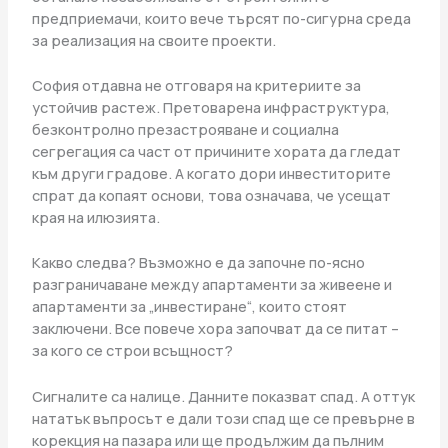
предприемачи, които вече търсят по-сигурна среда
за реализация на своите проекти.
София отдавна не отговаря на критериите за
устойчив растеж. Претоварена инфраструктура,
безконтролно презастрояване и социална
сегрегация са част от причините хората да гледат
към други градове. А когато дори инвеститорите
спрат да копаят основи, това означава, че усещат
края на илюзията.
Какво следва? Възможно е да започне по-ясно
разграничаване между апартаменти за живеене и
апартаменти за „инвестиране“, които стоят
заключени. Все повече хора започват да се питат –
за кого се строи всъщност?
Сигналите са налице. Данните показват спад. А оттук
нататък въпросът е дали този спад ще се превърне в
корекция на пазара или ще продължим да пълним