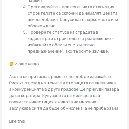
паркинг.
Преговаряйте – при сегашната стагнация
строителите са склонни да намалят цената
или да добавят бонуси като паркомясто или
обзавеждане.
Проверете статуса на сградата в
кадастъра и строителното разрешение –
избягвайте обекти със „смесено
предназначение“, ако търсите жилище.
И още нещо…
Ако не ви притиска времето, по-добре изчакайте.
Рискът от спад на цените в столицата се увеличава,
а конкуренцията в други градове ще принуди пазара
да се коригира. Купуването на жилище е най-
голямата инвестиция в живота на мнозина –
заслужава си тя да бъде обмислена, а не прибързана.
Like this: