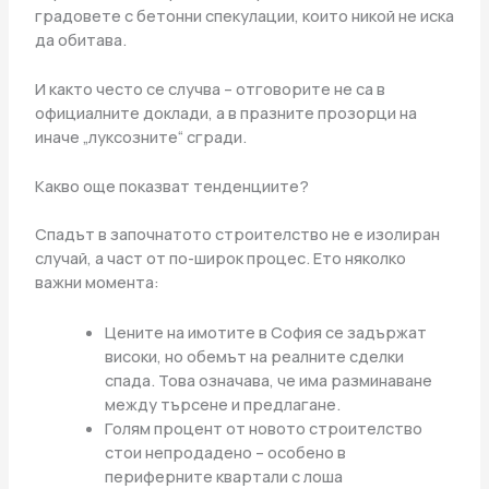
градовете с бетонни спекулации, които никой не иска
да обитава.
И както често се случва – отговорите не са в
официалните доклади, а в празните прозорци на
иначе „луксозните“ сгради.
Какво още показват тенденциите?
Спадът в започнатото строителство не е изолиран
случай, а част от по-широк процес. Ето няколко
важни момента:
Цените на имотите в София се задържат
високи, но обемът на реалните сделки
спада. Това означава, че има разминаване
между търсене и предлагане.
Голям процент от новото строителство
стои непродадено – особено в
периферните квартали с лоша