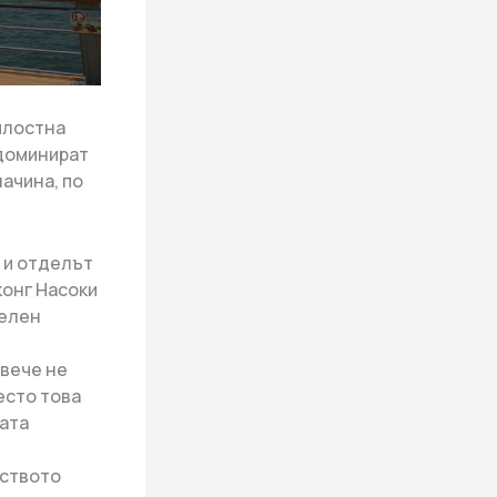
милостна
 доминират
начина, по
 и отделът
конг Насоки
телен
 вече не
есто това
рата
лството