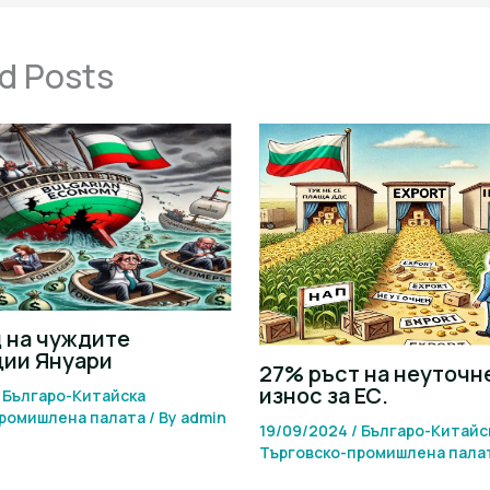
d Posts
 на чуждите
ции Януари
27% ръст на неуточн
износ за ЕС.
/
Българо-Китайска
промишлена палaта
/ By
admin
19/09/2024
/
Българо-Китайс
Търговско-промишлена палa