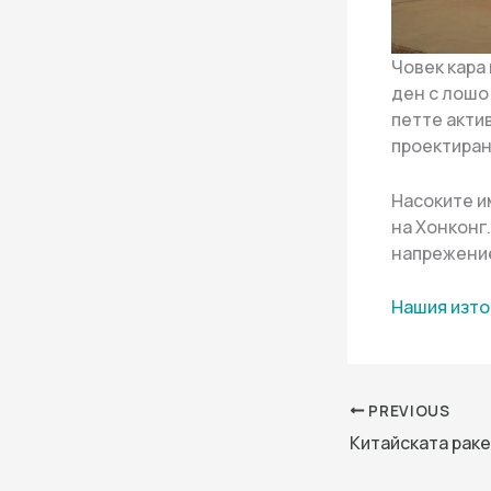
Човек кара 
ден с лошо 
петте акти
проектиран
Насоките и
на Хонконг
напрежение
Нашия изто
PREVIOUS