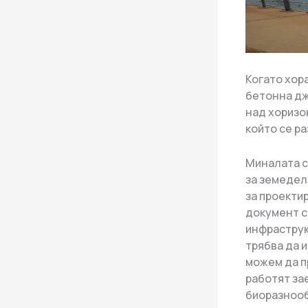
Когато хор
бетонна дж
над хоризо
който се ра
Миналата с
за земедел
за проекти
документ с
инфраструк
трябва да 
можем да п
работят за
биоразнооб