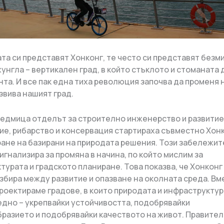
ата си представят Хонконг, те често си представят без
унгла – вертикален град, в който стъклото и стоманата
нта. И все пак една тиха революция започва да променя 
звива нашият град.
едмица отделът за строително инженерство и развитие
ие, рибарство и консервация стартираха съвместно Хон
ране на базирани на природата решения. Този забележи
игнализира за промяна в начина, по който мислим за
турата и градското планиране. Това показва, че Хонконг
избира между развитие и опазване на околната среда. Вм
роектираме градове, в които природата и инфраструкту
едно – укрепвайки устойчивостта, подобрявайки
разието и подобрявайки качеството на живот. Правите