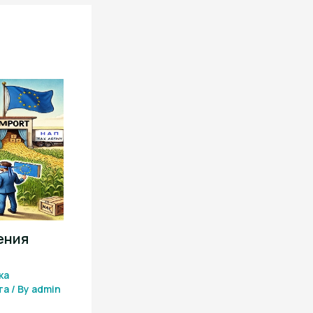
ения
ка
та
/ By
admin