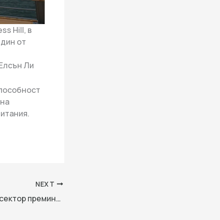
s Hill, в
един от
 Елсън Ли
способност
 на
итания.
NEXT
Китайският TCM сектор преминава в технологичен преход