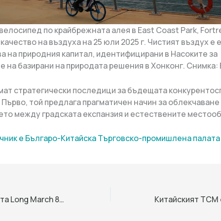
велосипед по крайбрежната алея в East Coast Park, Fortres
качество на въздуха на 25 юли 2025 г. Чистият въздух е 
ва на природния капитал, идентифицирани в Насоките за
е на базирани на природата решения в Хонконг. Снимка:
мат стратегически последици за бъдещата конкуренто
. Първо, той предлага прагматичен начин за облекчаване
то между градската експанзия и естествените местооб
чник е Българо-Китайска Търговско-промишлена палaта
Китайската ракета Long March 8A изстрелва нови интернет сателити