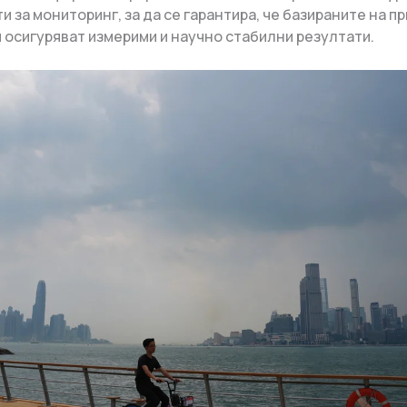
 за мониторинг, за да се гарантира, че базираните на п
 осигуряват измерими и научно стабилни резултати.