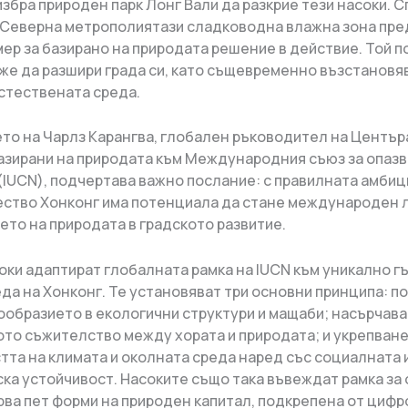
збра природен парк Лонг Вали да разкрие тези насоки. С
 Северна метрополиятази сладководна влажна зона пре
ер за базирано на природата решение в действие. Той по
же да разшири града си, като същевременно възстановяв
стествената среда.
то на Чарлз Карангва, глобален ръководител на Център
азирани на природата към Международния съюз за опазв
(IUCN), подчертава важно послание: с правилната амбиц
ство Хонконг има потенциала да стане международен 
ето на природата в градското развитие.
оки адаптират глобалната рамка на IUCN към уникално г
еда на Хонконг. Те установяват три основни принципа: 
ообразието в екологични структури и мащаби; насърчава
то съжителство между хората и природата; и укрепване
тта на климата и околната среда наред със социалната 
ка устойчивост. Насоките също така въвеждат рамка за 
рва пет форми на природен капитал, подкрепена от цифр