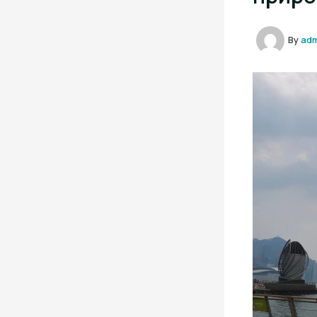
By
ad