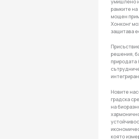
умишлено и
рамките на
мощен прим
Хонконг мо
защитава е
Присъствие
решения, б
природата 
сътрудниче
интегриран
Новите нас
градска ср
на биоразн
хармонично
устойчивос
икономичес
която изме