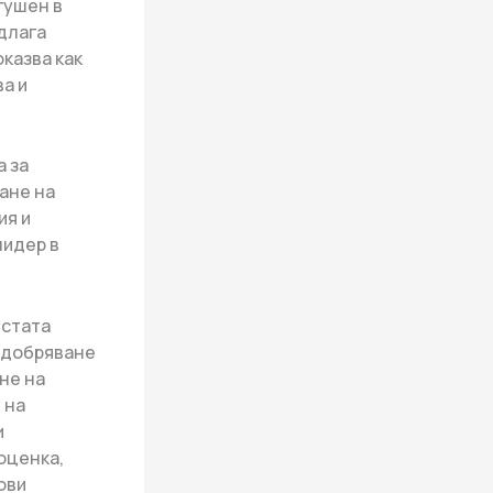
гушен в
длага
казва как
а и
а за
ане на
ия и
лидер в
ъстата
подобряване
не на
 на
и
оценка,
ови