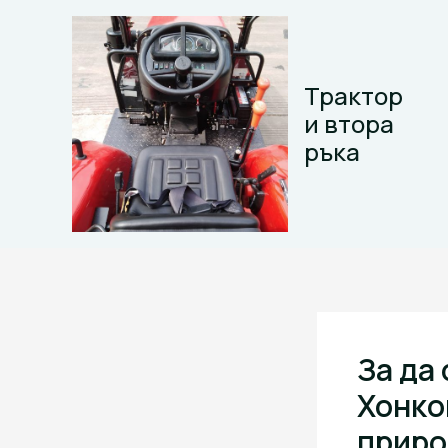
Skip
to
content
Трактор
и втора
ръка
За да
Хонко
приро