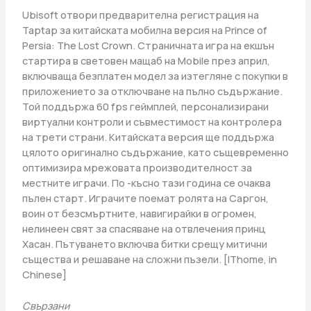
Ubisoft отвори предварителна регистрация на
Taptap за китайската мобилна версия на Prince of
Persia: The Lost Crown. Страничната игра на екшън
стартира в световен мащаб на Mobile през април,
включваща безплатен модел за изтегляне с покупки в
приложението за отключване на пълно съдържание.
Той поддържа 60 fps геймплей, персонализирани
виртуални контроли и съвместимост на контролера
на трети страни. Китайската версия ще поддържа
цялото оригинално съдържание, като същевременно
оптимизира мрежовата производителност за
местните играчи. По -късно тази година се очаква
пълен старт. Играчите поемат ролята на Саргон,
воин от безсмъртните, навигирайки в огромен,
нелинеен свят за спасяване на отвлечения принц
Хасан. Пътуването включва битки срещу митични
същества и решаване на сложни пъзели. [IThome, in
Chinese]
Свързани