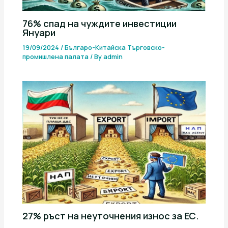
76% спад на чуждите инвестиции
Януари
19/09/2024
/
Българо-Китайска Търговско-
промишлена палaта
/ By
admin
27% ръст на неуточнения износ за ЕС.