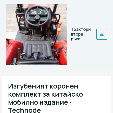
Skip
to
content
Трактори
втора
ръка
Изгубеният коронен
комплект за китайско
мобилно издание ·
Technode