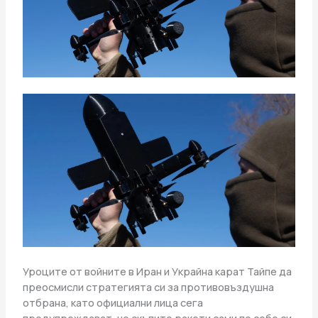
Уроците от войните в Иран и Украйна карат Тайпе да
преосмисли стратегията си за противовъздушна
отбрана, като официални лица сега