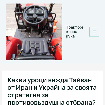
Skip
to
content
Трактори
втора
ръка
Какви уроци вижда Тайван
от Иран и Украйна за своята
стратегия за
противовъздушна отбрана?