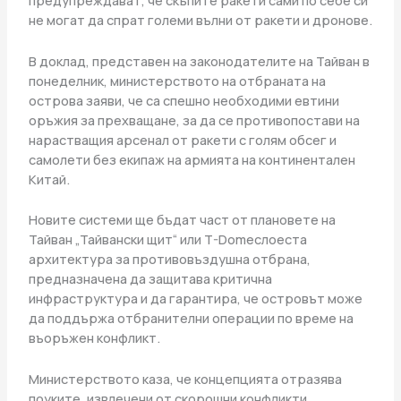
предупреждават, че скъпите ракети сами по себе си
не могат да спрат големи вълни от ракети и дронове.
В доклад, представен на законодателите на Тайван в
понеделник, министерството на отбраната на
острова заяви, че са спешно необходими евтини
оръжия за прехващане, за да се противопостави на
нарастващия арсенал от ракети с голям обсег и
самолети без екипаж на армията на континентален
Китай.
Новите системи ще бъдат част от плановете на
Тайван „Тайвански щит“ ​​или T-Domeслоеста
архитектура за противовъздушна отбрана,
предназначена да защитава критична
инфраструктура и да гарантира, че островът може
да поддържа отбранителни операции по време на
въоръжен конфликт.
Министерството каза, че концепцията отразява
поуките, извлечени от скорошни конфликти,