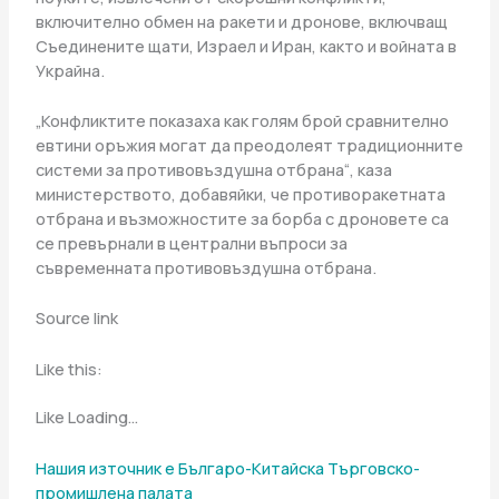
включително обмен на ракети и дронове, включващ
Съединените щати, Израел и Иран, както и войната в
Украйна.
„Конфликтите показаха как голям брой сравнително
евтини оръжия могат да преодолеят традиционните
системи за противовъздушна отбрана“, каза
министерството, добавяйки, че противоракетната
отбрана и възможностите за борба с дроновете са
се превърнали в централни въпроси за
съвременната противовъздушна отбрана.
Source link
Like this:
Like Loading…
Нашия източник е Българо-Китайска Търговско-
промишлена палaта