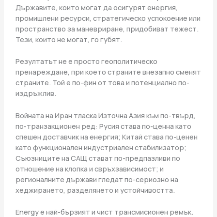
Държавите, които могат да осигурят енергия,
промишлени ресурси, стратегическо успокоение или
пространство за маневриране, придобиват тежест.
Тези, които не могат, го губят.
Резултатът не е просто геополитическо
пренареждане, при което страните внезапно сменят
страните. Той е по-фин от това и потенциално по-
издръжлив.
Войната на Иран тласка Източна Азия към по-твърд,
по-транзакционен ред: Русия става по-ценна като
спешен доставчик на енергия; Китай става по-ценен
като функционален индустриален стабилизатор;
Съюзниците на САЩ стават по-предпазливи по
отношение на клопка и свръхзависимост; и
регионалните държави гледат по-сериозно на
хеджирането, разделянето и устойчивостта.
Energy е най-бързият и чист трансмисионен ремък.