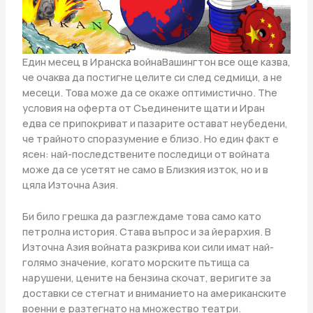
Един месец в Иранска войнаВашингтон все още казва,
че очаква да постигне целите си след седмици, а не
месеци. Това може да се окаже оптимистично. The
условия на оферта от Съединените щати и Иран
едва се припокриват и пазарите остават неубедени,
че трайното споразумение е близо. Но един факт е
ясен: най-последствените последици от войната
може да се усетят не само в Близкия изток, но и в
цяла Източна Азия.
Би било грешка да разглеждаме това само като
петролна история. Става въпрос и за йерархия. В
Източна Азия войната разкрива кои сили имат най-
голямо значение, когато морските пътища са
нарушени, цените на бензина скочат, веригите за
доставки се стегнат и вниманието на американските
военни е разтегнато на множество театри.