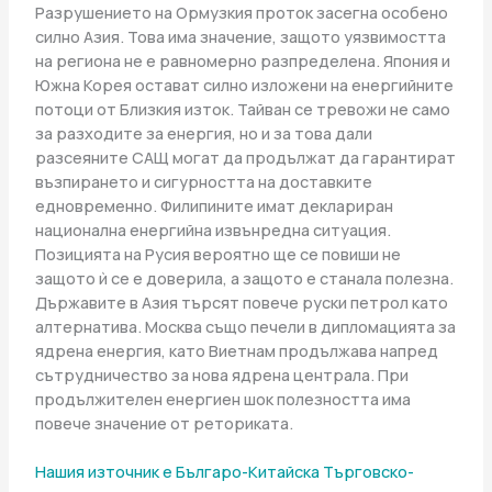
Разрушението на Ормузкия проток засегна особено
силно Азия. Това има значение, защото уязвимостта
на региона не е равномерно разпределена. Япония и
Южна Корея остават силно изложени на енергийните
потоци от Близкия изток. Тайван се тревожи не само
за разходите за енергия, но и за това дали
разсеяните САЩ могат да продължат да гарантират
възпирането и сигурността на доставките
едновременно. Филипините имат деклариран
национална енергийна извънредна ситуация.
Позицията на Русия вероятно ще се повиши не
защото ѝ се е доверила, а защото е станала полезна.
Държавите в Азия търсят повече руски петрол като
алтернатива. Москва също печели в дипломацията за
ядрена енергия, като Виетнам продължава напред
сътрудничество за нова ядрена централа. При
продължителен енергиен шок полезността има
повече значение от реториката.
Нашия източник е Българо-Китайска Търговско-