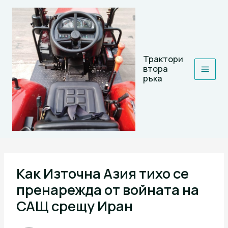
Skip
to
content
Трактори
втора
ръка
Как Източна Азия тихо се
пренарежда от войната на
САЩ срещу Иран