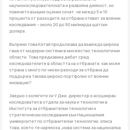
научноизследователската и развойна дейност, но
повечето външни оценки сочат, че между 5 и 10
процента от разходите за отбрана отиват за военни
изследвания – около 20 до 50 милиарда щатски
долара.
Въпреки това Китай продължава да въвежда широка
гама от модерни системи в множество технологични
области. Това предизвика дебат сред
изследователите в областта на отбраната: как може
страна с много по-ниски разходи за отбрана да
поддържа такова широко портфолио от военни
иновации?
Заедно с колегите си У Джи, директор и асоцииран
изследовател в отдела за наука и технологии в
Института за отбранителни технологии и
стратегически изследвания към Националния
университет по отбранителни технологии, описа
това, което те нарекоха „нова система за национална