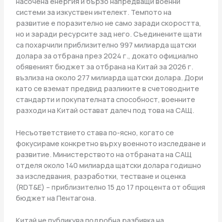
насочена енергия и бързо напредващи военни
системи за изкуствен интелект. Темпото на
развитие е поразително не само заради скоростта,
но и заради ресурсите зад него. Съединените щати
са похарчили приблизително 997 милиарда щатски
долара за отбрана през 2024 г., докато официално
обявеният бюджет за отбрана на Китай за 2026 г.
възлиза на около 277 милиарда щатски долара. Дори
като се вземат предвид разликите в счетоводните
стандарти и покупателната способност, военните
разходи на Китай остават далеч под това на САЩ.
Несъответствието става по-ясно, когато се
фокусираме конкретно върху военното изследване и
развитие. Министерството на отбраната на САЩ
отделя около 140 милиарда щатски долара годишно
за изследвания, разработки, тестване и оценка
(RDT&E) – приблизително 15 до 17 процента от общия
бюджет на Пентагона.
Китай не публикува подробна разбивка на