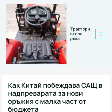
Skip
to
content
Трактори
втора
ръка
Как Китай побеждава САЩ в
надпреварата за нови
оръжия с малка част от
бюджета