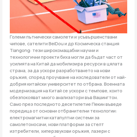
Големи пътнически самолети и усъвършенствани
чипове, сателити BeiDou и др Космическа станция
Tiangong: тези широкомащабни научни и
технологични проекти биха могли да бъдат част от
усилията на Китай да мобилизира ресурси в цялата
страна, за да ускори разработването на нови
оръжия, според проучване на изследователи от най-
добрия китайски университет по отбрана. Военната
модернизация на Китай се ускори с темпове, които
обезпокояват много анализатори във Вашингтон.
Само през последното десетилетие Пекин въведе
поредица от основни отбранителни технологии:
електромагнитни катапултни системи за
самолетоносачи, нови платформи за стелт
изтребители, хиперзвукови оръжия, лазери с