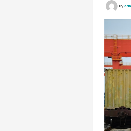
By
ad