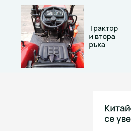
Skip
to
content
Трактор
и втора
ръка
Китай
се ув