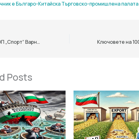
чник е Българо-Китайска Търговско-промишлена палaта
Директорът на ОП „Спорт“ Варна Юрджан Ахмед откри 49-ия международен бридж фестивал „Варна“
d Posts