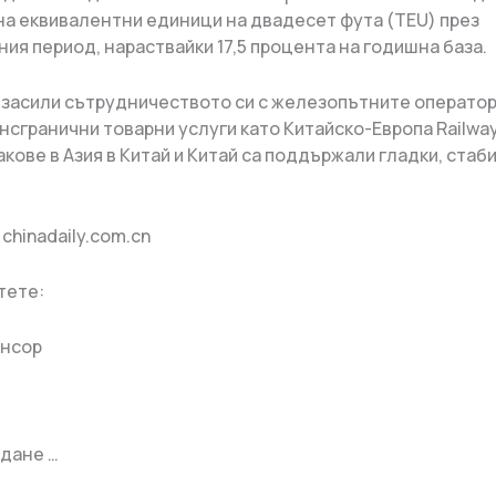
она еквивалентни единици на двадесет фута (TEU) през
ия период, нараствайки 17,5 процента на годишна база.
засили сътрудничеството си с железопътните оператор
нсгранични товарни услуги като Китайско-Европа Railway
кове в Азия в Китай и Китай са поддържали гладки, стаб
chinadaily.com.cn
тете:
онсор
дане …