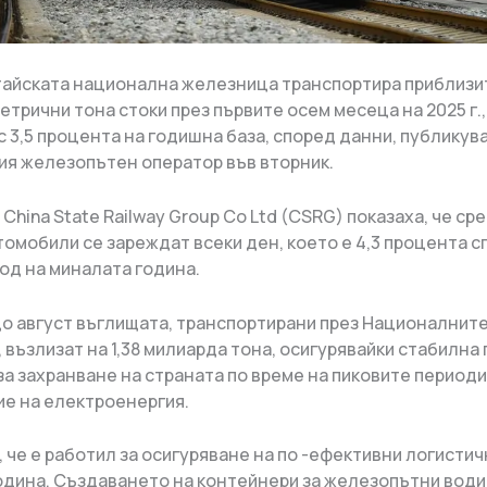
тайската национална железница транспортира приблизи
трични тона стоки през първите осем месеца на 2025 г.,
с 3,5 процента на годишна база, според данни, публикув
я железопътен оператор във вторник.
China State Railway Group Co Ltd (CSRG) показаха, че ср
томобили се зареждат всеки ден, което е 4,3 процента с
од на миналата година.
до август въглищата, транспортирани през Националнит
 възлизат на 1,38 милиарда тона, осигурявайки стабилна 
за захранване на страната по време на пиковите периоди
е на електроенергия.
, че е работил за осигуряване на по -ефективни логисти
година. Създаването на контейнери за железопътни води