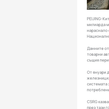
PEIJING-Ки
милиарда ме
нараснало 
Национални
Данните от 
товарни ав
същия пери
От януари 
железници,
системата 
потреблени
CSRG казва
през тази 