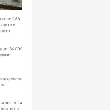
телно 2,68
 което е
ани от
едно 184 000
прямо
е
подкрепа за
 на
чни решения
 достигна