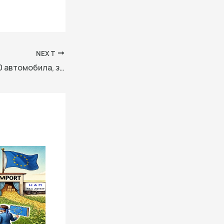
NEXT
Ключовете на 100 автомобила, закупени по Програма „Околна среда“, бяха връчени на Главна дирекция „Пожарна безопасност и защита на населението“