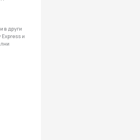
и в други
 Express и
илни