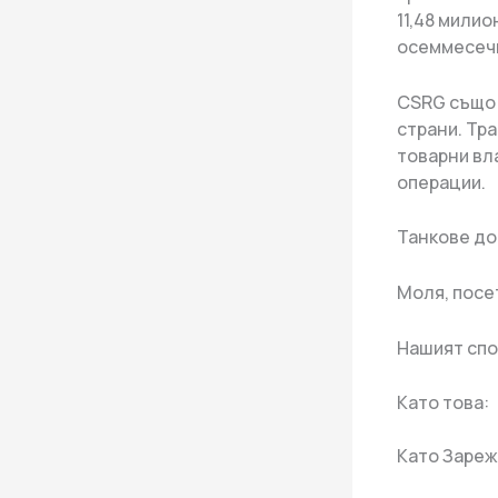
11,48 мили
осеммесечн
CSRG също 
страни. Тра
товарни вла
операции.
Танкове до 
Моля, посе
Нашият сп
Като това:
Като Зареж