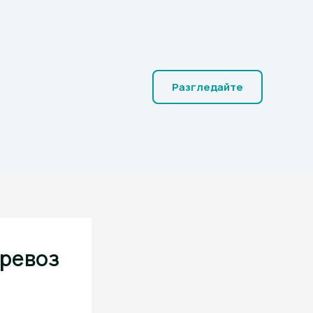
Разгледайте
превоз