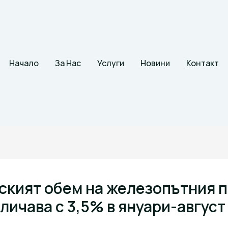
Начало
За Нас
Услуги
Новини
Контакт
ският обем на железопътния 
еличава с 3,5% в януари-август