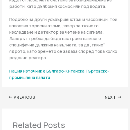
работи, като дълбокия космос или под водата.
Подобно на други усъвършенствани часовници, той
използва ториеви атоми, лазер за тяхното
изследване и детектор за четене на сигнала.
Лазерът трябва да бъде настроен на много
специфична дължина на вълната, за да „тикне“
ядрото, като времето се задава според това колко
редовно реагира.
Нашия източник е Българо-Китайска Търговско-
промишлена палaта
PREVIOUS
NEXT
Related Posts