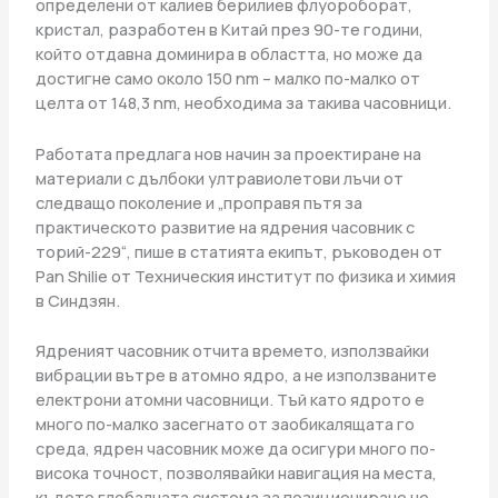
определени от калиев берилиев флуороборат,
кристал, разработен в Китай през 90-те години,
който отдавна доминира в областта, но може да
достигне само около 150 nm – малко по-малко от
целта от 148,3 nm, необходима за такива часовници.
Работата предлага нов начин за проектиране на
материали с дълбоки ултравиолетови лъчи от
следващо поколение и „проправя пътя за
практическото развитие на ядрения часовник с
торий-229“, пише в статията екипът, ръководен от
Pan Shilie от Техническия институт по физика и химия
в Синдзян.
Ядреният часовник отчита времето, използвайки
вибрации вътре в атомно ядро, а не използваните
електрони атомни часовници. Тъй като ядрото е
много по-малко засегнато от заобикалящата го
среда, ядрен часовник може да осигури много по-
висока точност, позволявайки навигация на места,
където глобалната система за позициониране не