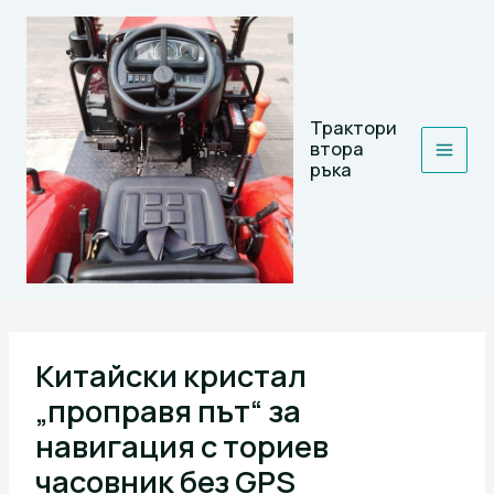
Skip
to
content
Трактори
втора
ръка
Китайски кристал
„проправя път“ за
навигация с ториев
часовник без GPS