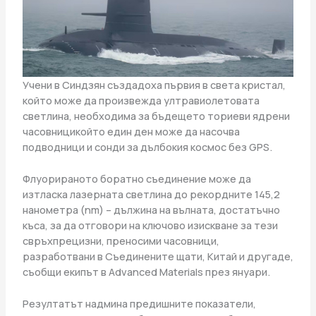
Учени в Синдзян създадоха първия в света кристал,
който може да произвежда ултравиолетовата
светлина, необходима за бъдещето ториеви ядрени
часовницикойто един ден може да насочва
подводници и сонди за дълбокия космос без GPS.
Флуорираното боратно съединение може да
изтласка лазерната светлина до рекордните 145,2
нанометра (nm) – дължина на вълната, достатъчно
къса, за да отговори на ключово изискване за тези
свръхпрецизни, преносими часовници,
разработвани в Съединените щати, Китай и другаде,
съобщи екипът в Advanced Materials през януари.
Резултатът надмина предишните показатели,