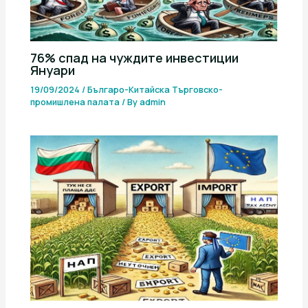
76% спад на чуждите инвестиции
Януари
19/09/2024
/
Българо-Китайска Търговско-
промишлена палaта
/ By
admin