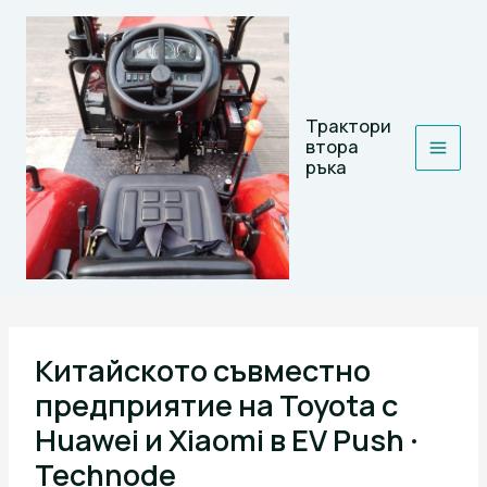
Skip
to
content
Трактори
втора
ръка
Китайското съвместно
предприятие на Toyota с
Huawei и Xiaomi в EV Push ·
Technode