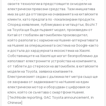
своите технологии в предстоящите си модели на
електрически превозни средства. Тази инициатива
има за цел да отговори на очакванията на китайските
клиенти, като предлага по -локализирани продукти.
Според изявление, публикувано в четвъртък, Bozhi 7
на Toyota ще бъде първият модел, произведен от
Китай от глобален автомобилен производител,
който разполага с хармони на Huawei-алтернативата
на Huawei за операционната система на Google-както
и достъпа до хардуерната екосистема на Xiaomi.
Собствениците на Xiaomi ще могат безпроблемно да
използват електронните устройства на компанията,
от таблети до стереоси на автомобили, в китайските
модели на Toyota, заявиха компаниите.
Електрическият седан с дължина пет метра също ще
се захранва от задвижването на Huawei на един
електрически мотор и оборудван с цифровия си
ключ, който се съчетава с смартфони Huawei.
[TechNode reporting, GAC Toyota announcement, in
Chinese]