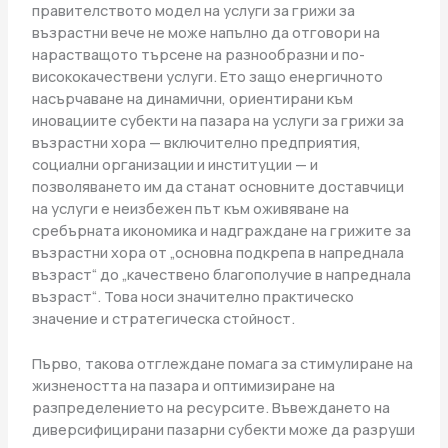
правителството модел на услуги за грижи за
възрастни вече не може напълно да отговори на
нарастващото търсене на разнообразни и по-
висококачествени услуги. Ето защо енергичното
насърчаване на динамични, ориентирани към
иновациите субекти на пазара на услуги за грижи за
възрастни хора — включително предприятия,
социални организации и институции — и
позволяването им да станат основните доставчици
на услуги е неизбежен път към оживяване на
сребърната икономика и надграждане на грижите за
възрастни хора от „основна подкрепа в напреднала
възраст“ до „качествено благополучие в напреднала
възраст“. Това носи значително практическо
значение и стратегическа стойност.
Първо, такова отглеждане помага за стимулиране на
жизнеността на пазара и оптимизиране на
разпределението на ресурсите. Въвеждането на
диверсифицирани пазарни субекти може да разруши