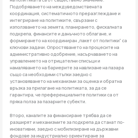
Подобряването на междуведомствената
координация, систематичното преразглеждане и
интегриране на политиките, свързани с
използването на земята, планирането, фискалната
подкрепа, финансите и данъчното облагане, и
формирането на координиран „пакет от политики“ са
ключови задачи. Опростяването на процесите на
административно одобрение, насърчаването на
управлението на отрицателни списъци и
намаляването на бариерите за навлизане на пазара
също са необходими стъпки заедно с
установяването на механизми за оценка и обратна
връзка за прилагане на политиката, за да се
гарантира, че преференциалните политики са от
пряка полза за пазарните субекти.
Второ, каналите за финансиране трябва да се
разширят и механизмите за подкрепа да станат по-
иновативни, заедно с мобилизиране на държавни
фондове за индустриално ориентиране за