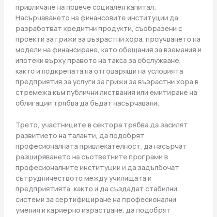
привличане на повече социален капитал.
Насърчаването на финансовите институции да
разработват кредитни продукти, съобразени с
проекти за грижи за възрастни хора, проучването на
модели на финансиране, като обещания за вземания и
ипотеки върху правото на такса за обслужване,
както и подкрепата на отговарящи на условията
предприятия за услуги за грижи за възрастни хора в
стремежа към публични листвания или емитиране на
облигации трябва да бъдат насърчавани.
Трето, участниците в сектора трябва да засилят
развитието на таланти, да подобрят
професионалната привлекателност, да насърчат
разширяването на съответните програми в
професионалните институции и да задълбочат
сътрудничеството между училищата и
предприятията, както и да създадат стабилни
системи за сертифициране на професионални
умения и кариерно израстване, да подобрят