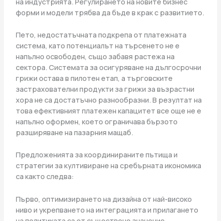
на индустрията. Регулирането на новите бизнес
форми и модели трябва да бъде в крак с развитието.
Пето, недостатъчната подкрепа от платежната
система, като потенциалът на търсенето не е
напълно освободен, също забавя растежа на
сектора. Системата за осигуряване на дългосрочни
грижи остава в пилотен етап, а търговските
застрахователни продукти за грижи за възрастни
хора не са достатъчно разнообразни. В резултат на
това ефективният платежен капацитет все още не е
напълно оформен, което ограничава бързото
разширяване на пазарния мащаб.
Предложенията за координираните пътища и
стратегии за култивиране на сребърната икономика
са както следва:
Първо, оптимизирането на дизайна от най-високо
ниво и укрепването на интеграцията и прилагането
на политиката са от съществено значение.