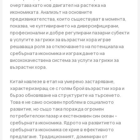
очертава като нов двигател на растежа на
икономиката. Анализът на основните
предизвикателства, които съществуват в момента,
показва, че култивирането на диверсифицирани,
професионални и добре регулирани пазарни субекти
в услугите за грижи за възрастни хора играе
решаваща роля за отключването на потенциала на
сребърната икономика и изграждането на
висококачествена система за услуги за грижи за
възрастни хора.
Китай навлезе в етап на умерено застаряване,
характеризиращ се с голям брой възрастни хора и
бързо обновяване на структурите на търсенето.
Това е не само основен проблем в социалното
развитие, но също така поражда огромен
потребителски пазар и екстензивен син океан –
сребърната икономика. Ядрото на развитието на
сребърната икономика се крие в ефективното
предлагане. Традиционният, доминиран от