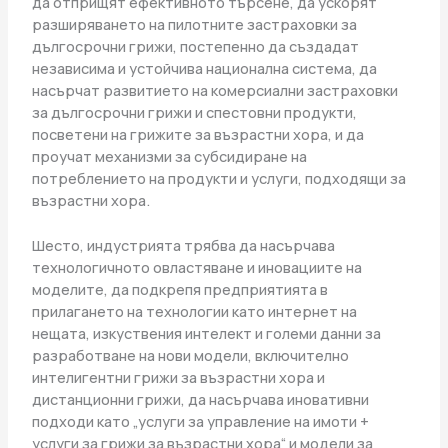
да отприщят ефективното търсене, да ускорят
разширяването на пилотните застраховки за
дългосрочни грижи, постепенно да създадат
независима и устойчива национална система, да
насърчат развитието на комерсиални застраховки
за дългосрочни грижи и спестовни продукти,
посветени на грижите за възрастни хора, и да
проучат механизми за субсидиране на
потреблението на продукти и услуги, подходящи за
възрастни хора.
Шесто, индустрията трябва да насърчава
технологичното овластяване и иновациите на
моделите, да подкрепя предприятията в
прилагането на технологии като интернет на
нещата, изкуствения интелект и големи данни за
разработване на нови модели, включително
интелигентни грижи за възрастни хора и
дистанционни грижи, да насърчава иновативни
подходи като „услуги за управление на имоти +
услуги за грижи за възрастни хора“ и модели за