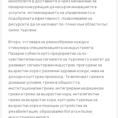
монополите в доставките и чрез механизми за
пазарна конкуренция да насърчи иновациите в
услугите, оптимизирането на управлението и
подобрената ефективност, позволявайки на
ресурсите да се насочват по-точно към области със
силно търсене.
Второ, отговаря на разнообразни нужди и
стимулира специализацията на индустрията.
Пазарни субекти като предприятия са по-
чувствителни към сигналите на търсенето и могат да
развиват сегментирани индустрии, пригодени за
възрастни хора с различни здравни нужди, нива на
доходи и културен произход. Те включват грижи в
домашни условия, грижи в общността,
институционални грижи, интегрирани медицински
грижи и грижи за възрастни хора, интелигентни
грижи за възрастни хора, културен туризъм за
възрастни хора и помощни устройства за
рехабилитация, образувайки богата и пълна
индустриална верига.