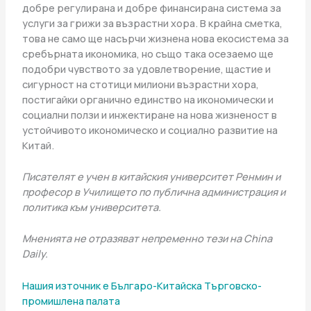
добре регулирана и добре финансирана система за
услуги за грижи за възрастни хора. В крайна сметка,
това не само ще насърчи жизнена нова екосистема за
сребърната икономика, но също така осезаемо ще
подобри чувството за удовлетворение, щастие и
сигурност на стотици милиони възрастни хора,
постигайки органично единство на икономически и
социални ползи и инжектиране на нова жизненост в
устойчивото икономическо и социално развитие на
Китай.
Писателят е учен в китайския университет Ренмин и
професор в Училището по публична администрация и
политика към университета.
Мненията не отразяват непременно тези на China
Daily.
Нашия източник е Българо-Китайска Търговско-
промишлена палaта