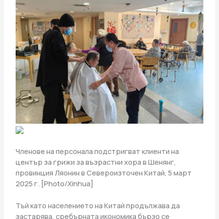
Членове на персонала подстригват клиенти на
център за грижи за възрастни хора в Шенянг,
провинция Ляонин в Североизточен Китай, 5 март
2025 г. [Photo/Xinhua]
Тъй като населението на Китай продължава да
застарява, сребърната икономика бързо се