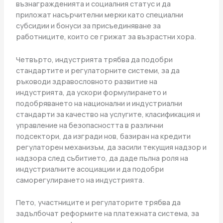
възнагражденията и социалния статус и да
приложат насърчителни мерки като специални
субсидии и бонуси за присъединяване за
работниците, които се грижат за възрастни хора.
Четвърто, индустрията трябва да подобри
стандартите и регулаторните системи, за да
ръководи здравословното развитие на
индустрията, да ускори формулирането и
подобряването на национални и индустриални
стандарти за качество на услугите, класификация и
управление на безопасността в различни
подсектори, да изгради нов, базиран на кредити
регулаторен механизъм, да засили текущия надзор и
надзора след събитието, да даде пълна роля на
индустриалните асоциации и да подобри
саморегулирането на индустрията.
Пето, участниците и регулаторите трябва да
задълбочат реформите на платежната система, за