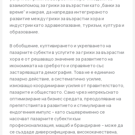
взаимопомощ за грижи за възрастни като „банки за
време“ и накрая, да напредва интегрираното
развитие между грижи за възрастни хора и
индустрии като здравеопазване, туризъм, култура и
образование.
В обобщение, култивирането и укрепването на
пазарните субекти в услугите за грижи за възрастни
хора е от решаващо значение за развитието на
икономиката на среброто и справянето със
застаряващата демография. Това не е единично
пазарно действие, а систематично усилие,
изискващо координирани усилия от правителството,
пазарите и обществото. Само чрез непрекъснато
оптимизиране на бизнес средата, преодоляване на
препятствията в развитието и стимулиране на
ендогенния импулс – като същевременно се
насочват пазарните субекти към
професионализация, мащаб и брандиране – може да
се създаде диверсифицирана, висококачествена,