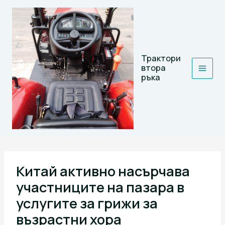
Skip
to
content
Трактори
втора
ръка
Китай активно насърчава
участниците на пазара в
услугите за грижи за
възрастни хора