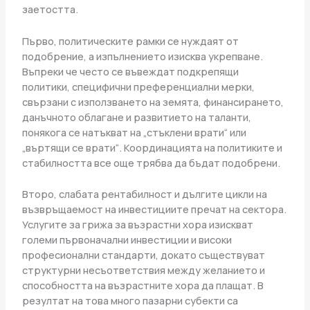
заетостта.
Първо, политическите рамки се нуждаят от
подобрение, а изпълнението изисква укрепване.
Въпреки че често се въвеждат подкрепящи
политики, специфични преференциални мерки,
свързани с използването на земята, финансирането,
данъчното облагане и развитието на таланти,
понякога се натъкват на „стъклени врати“ или
„въртящи се врати“. Координацията на политиките и
стабилността все още трябва да бъдат подобрени.
Второ, слабата рентабилност и дългите цикли на
възвръщаемост на инвестициите пречат на сектора.
Услугите за грижа за възрастни хора изискват
големи първоначални инвестиции и високи
професионални стандарти, докато съществуват
структурни несъответствия между желанието и
способността на възрастните хора да плащат. В
резултат на това много пазарни субекти са