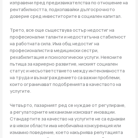
изправени пред предизвикателства по отношение на
рентабилността, подкопавайки дългосрочното
доверие сред инвеститорите в социален капитал.
Трето, все още съществува остър недостиг на
професионални таланти и недостатъчна стабилност
на работната сила. Има общ недостиг на
професионалисти в медицински сестри,
рехабилитация и психологически услуги. Неясните
пътища за кариерно развитие, ниският социален
статус и несъответствието между интензивността
на труда и възнаграждението са важни проблеми,
които ограничават подобренията в качеството на
услугите.
Четвърто, пазарният ред се нуждае от регулиране,
а регулаторните механизми изискват иновации.
Стандартите за качество на услугите не са еднакви
и в някои области има необичайна конкуренция или
измамно поведение, което накърнява репутацията