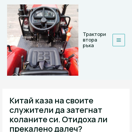
Skip
to
content
Трактори
втора
ръка
Китай каза на своите
служители да затегнат
коланите си. Отидоха ли
прекалено далеч?