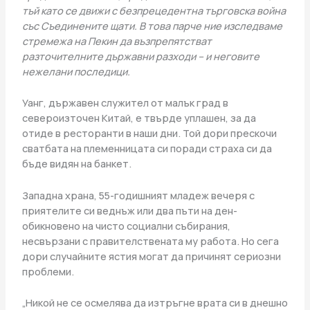
тъй като се движи с безпрецедентна търговска война
със Съединените щати. В това парче ние изследваме
стремежа на Пекин да възпрепятстват
разточителните държавни разходи – и неговите
нежелани последици.
Уанг, държавен служител от малък град в
североизточен Китай, е твърде уплашен, за да
отиде в ресторанти в наши дни. Той дори прескочи
сватбата на племенницата си поради страха си да
бъде видян на банкет.
Западна храна, 55-годишният младеж вечеря с
приятелите си веднъж или два пъти на ден-
обикновено на чисто социални събирания,
несвързани с правителствената му работа. Но сега
дори случайните ястия могат да причинят сериозни
проблеми.
„Никой не се осмелява да изтръгне врата си в днешно