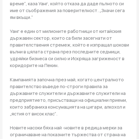
време“, каза Уанг, който отказа да даде пълното си
име от съображения за поверителност. „Значи сега
ям вкъщи.“
Уанг е един от милионите работници от китайския
държавен сектор, които са били засегнати от
правителствения стремеж, който е изпращал шокови
вълни в цялата страна през последните седмици,
удряйки бизнеса си силно и Искряща загриженост в
коридорите на Пекин.
Кампанията започна през май, когато централното
правителство въведе по-строги правила за
държавните служители и държавните служители на
предприятието, присъстващи на официални приеми,
които забраниха консумацията на цигари, алкохол и
„ястия от висок клас“.
Новите насоки бяха най -новите в редица мерки за
ограничаване на показните тържества от страна на