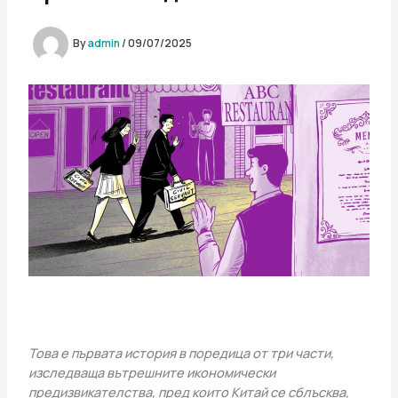
By
admin
/
09/07/2025
Това е първата история в поредица от три части,
изследваща вътрешните икономически
предизвикателства, пред които Китай се сблъсква,