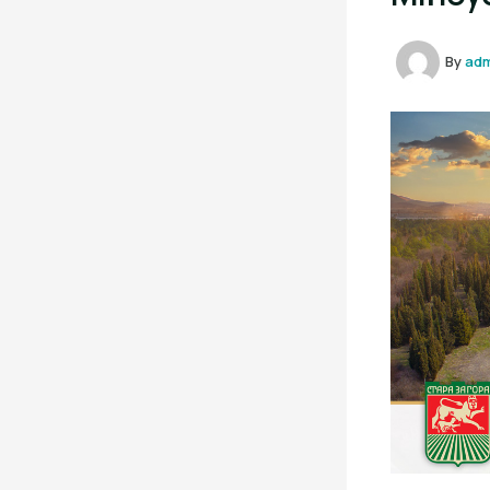
By
ad