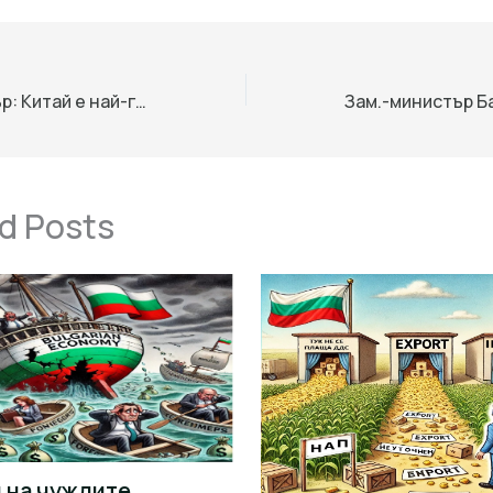
Джеймисън Гриър: Китай е най-големият проблем, ЕС е веднага след него
d Posts
 на чуждите