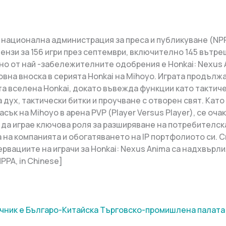
 национална администрация за преса и публикуване (NPP
ензи за 156 игри през септември, включително 145 вътре
дно от най -забележителните одобрения е Honkai: Nexus 
овна вноска в серията Honkai на Mihoyo. Играта продълж
а вселена Honkai, докато въвежда функции като тактиче
 дух, тактически битки и проучване с отворен свят. Като
сък на Mihoyo в арена PVP (Player Versus Player), се оча
 да играе ключова роля за разширяване на потребителск
 на компанията и обогатяването на IP портфолиото си. 
рвациите на играчи за Honkai: Nexus Anima са надхвърли
PPA, in Chinese]
чник е Българо-Китайска Търговско-промишлена палaта