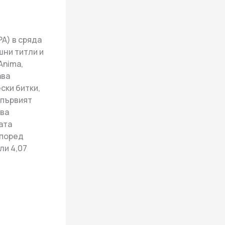
A) в сряда
шни титли и
Anima,
ава
ски битки,
 първият
ква
ата
Според
ли 4,07