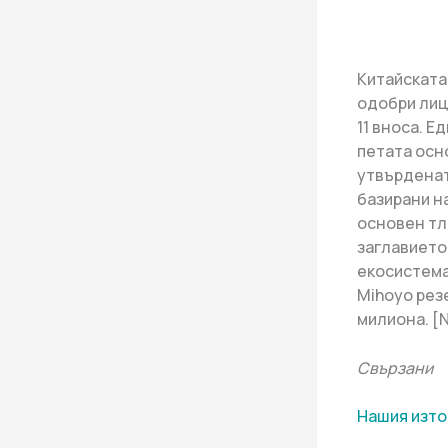
Китайската
одобри лиц
11 вноса. Е
петата осн
утвърденат
базирани на
основен тла
заглавието
екосистема
Mihoyo резе
милиона. [N
Свързани
Нашия изто