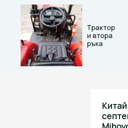
Skip
to
content
Трактор
и втора
ръка
Китай
септе
Mihoy