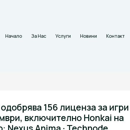
Начало
За Нас
Услуги
Новини
Контакт
 одобрява 156 лиценза за игри
мври, включително Honkai на
o: Nexus Anima · Technode