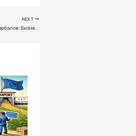
NEXT
Зам.-министър Барбалов: Бизнесът е истинският работодател на търговските аташета зад граница