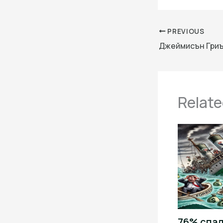
PREVIOUS
Relate
76% спад