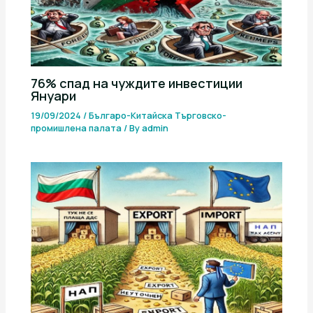
76% спад на чуждите инвестиции
Януари
19/09/2024
/
Българо-Китайска Търговско-
промишлена палaта
/ By
admin