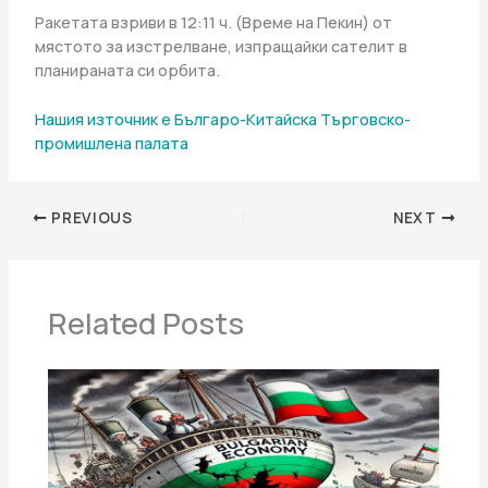
Ракетата взриви в 12:11 ч. (Време на Пекин) от
мястото за изстрелване, изпращайки сателит в
планираната си орбита.
Нашия източник е Българо-Китайска Търговско-
промишлена палaта
PREVIOUS
NEXT
Related Posts