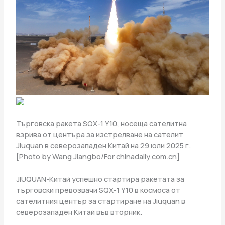
Търговска ракета SQX-1 Y10, носеща сателитна
взрива от центъра за изстрелване на сателит
Jiuquan в северозападен Китай на 29 юли 2025 г.
[Photo by Wang Jiangbo/For chinadaily.com.cn]
JIUQUAN-Китай успешно стартира ракетата за
търговски превозвачи SQX-1 Y10 в космоса от
сателитния център за стартиране на Jiuquan в
северозападен Китай във вторник.