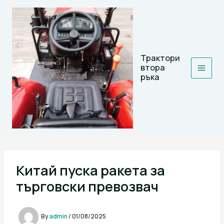
Skip
to
content
Трактори
втора
ръка
Китай пуска ракета за
търговски превозвач
By
admin
/
01/08/2025