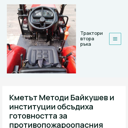
Skip
to
content
Трактори
втора
ръка
Кметът Методи Байкушев и
институции обсъдиха
готовността за
противопожароопасния