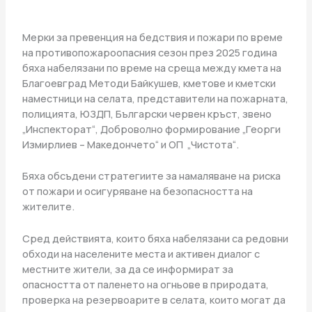
Мерки за превенция на бедствия и пожари по време
на противопожароопасния сезон през 2025 година
бяха набелязани по време на среща между кмета на
Благоевград Методи Байкушев, кметове и кметски
наместници на селата, представители на пожарната,
полицията, ЮЗДП, Български червен кръст, звено
„Инспекторат“, Доброволно формирование „Георги
Измирлиев – Македончето“ и ОП „Чистота“.
Бяха обсъдени стратегиите за намаляване на риска
от пожари и осигуряване на безопасността на
жителите.
Сред действията, които бяха набелязани са редовни
обходи на населените места и активен диалог с
местните жители, за да се информират за
опасността от паленето на огньове в природата,
проверка на резервоарите в селата, които могат да