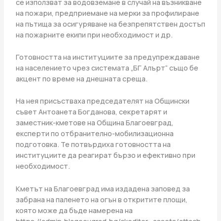
се използват за водовземане в случай на възникване
на пожари, предприемане на мерки за профилиране
на пътища за осигуряване на безпрепятствен достъп
на пожарните екипи при необходимост и др.
Готовността на институциите за предупреждаване
на населението чрез системата „БГ Алърт“ също бе
акцент по време на днешната среща.
На нея присъстваха председателят на Общински
съвет Антоанета Богданова, секретарят и
заместник-кметове на Община Благоевград,
експерти по отбранително-мобилизационна
подготовка. Те потвърдиха готовността на
институциите да реагират бързо и ефективно при
необходимост.
Кметът на Благоевград има издадена заповед за
забрана на паленето на огън в откритите площи,
която може да бъде намерена на
https://admin.blagoevgrad.bg/ckeditor_assets/attach