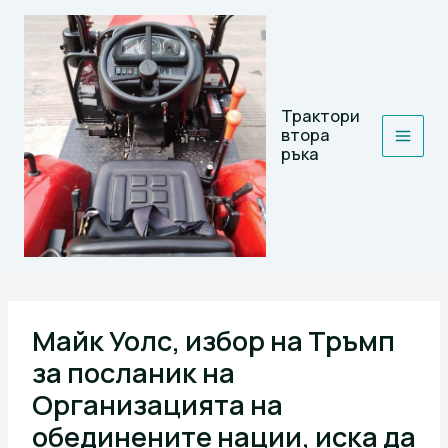
Skip
to
content
Трактори
втора
ръка
Майк Уолс, избор на Тръмп
за посланик на
Организацията на
обединените нации, иска да