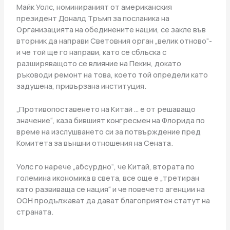
Майк Уолс, номинираният от американския
президент Доналд Тръмп за посланика на
Организацията на обединените нации, се закле във
вторник да направи Световния орган „велик отново“-
и че той ще го направи, като се сблъска с
разширяващото се влияние на Пекин, докато
ръководи ремонт на това, което той определи като
задушена, привързана институция.
„Противопоставенето на Китай … е от решаващо
значение“, каза бившият конгресмен на Флорида по
време на изслушването си за потвърждение пред
Комитета за външни отношения на Сената.
Уолс го нарече „абсурдно“, че Китай, втората по
големина икономика в света, все още е „третиран
като развиваща се нация“ и че повечето агенции на
ООН продължават да дават благоприятен статут на
страната.