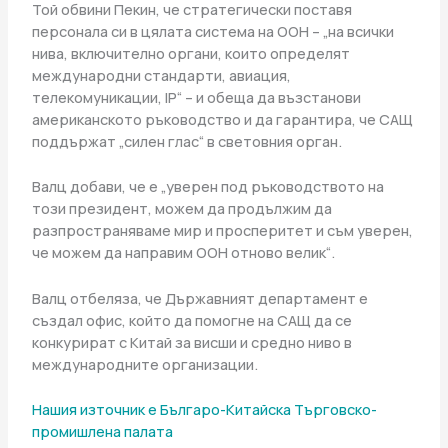
Той обвини Пекин, че стратегически поставя
персонала си в цялата система на ООН – „на всички
нива, включително органи, които определят
международни стандарти, авиация,
телекомуникации, IP“ – и обеща да възстанови
американското ръководство и да гарантира, че САЩ
поддържат „силен глас“ в световния орган.
Валц добави, че е „уверен под ръководството на
този президент, можем да продължим да
разпространяваме мир и просперитет и съм уверен,
че можем да направим ООН отново велик“.
Валц отбеляза, че Държавният департамент е
създал офис, който да помогне на САЩ да се
конкурират с Китай за висши и средно ниво в
международните организации.
Нашия източник е Българо-Китайска Търговско-
промишлена палaта