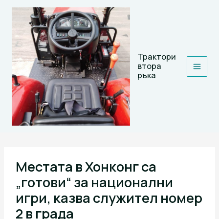
Skip
to
content
Трактори
втора
ръка
Местата в Хонконг са
„готови“ за национални
игри, казва служител номер
2 в града