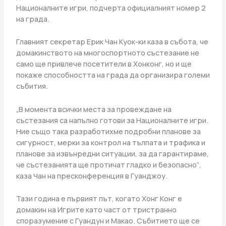
Националните игри, подчерта официалният номер 2
на града.
Главният секретар Ерик Чан Куок-ки каза в събота, че
домакинството на многоспортното състезание не
само ще привлече посетители в Хонконг, но и ще
покаже способността на града да организира големи
събития.
„В момента всички места за провеждане на
състезания са напълно готови за Националните игри.
Ние също така разработихме подробни планове за
сигурност, мерки за контрол на тълпата и трафика и
планове за извънредни ситуации, за да гарантираме,
че състезанията ще протичат гладко и безопасно“,
каза Чан на пресконференция в Гуанджоу.
Тази година е първият път, когато Хонг Конг е
домакин на Игрите като част от тристранно
споразумение с Гуандун и Макао. Събитието ще се