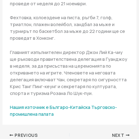
проведе от неделя до 21 ноември.
Фехтовка, колоездене на писта, ръгби 7, голф,
триатлон, плажен волейбол, хандбал за мъже и
турнирът по баскетбол за мъже до 22 години ще се
проведат в Хонконг.
Главният изпълнителен директор Джон Лий Ка-чиу
ще ръководи правителствена делегация в Гуанджоу
в неделя, за да присъства на церемонията по
откриването на игрите. Членовете на неговата
делегация включват Чан, секретаря по сигурността
Крис Танг Пинг-кеунг и секретаря по културата,
спорта и туризма Розана Ло Шук-пуи.
Нашия източник е Българо-Китайска Търговско-
промишлена палaта
PREVIOUS
NEXT