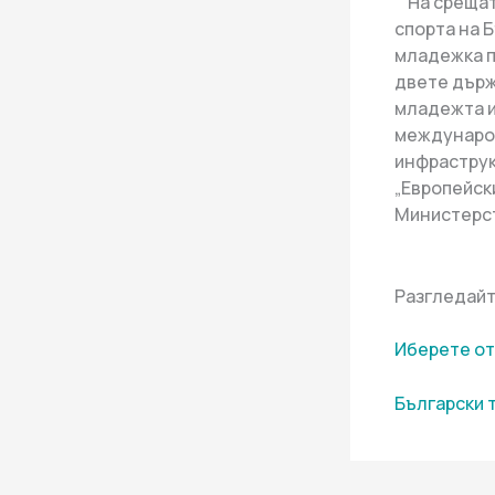
На срещата
спорта на 
младежка п
двете държ
младежта и
международ
инфраструк
„Европейск
Министерст
Разгледайт
Иберете от
Български 