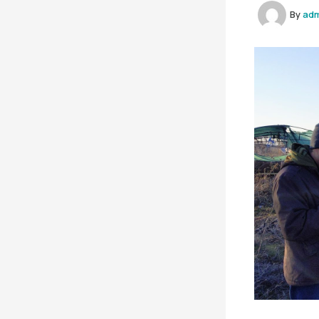
By
ad