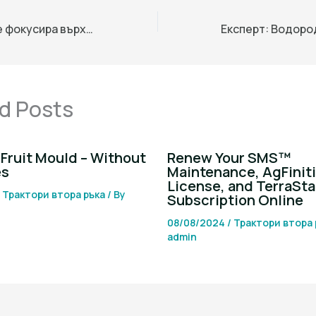
BMW Brilliance се фокусира върху устойчивостта в Китай
d Posts
Fruit Mould – Without
Renew Your SMS™
es
Maintenance, AgFinit
License, and TerraSta
/
Трактори втора ръка
/ By
Subscription Online
08/08/2024
/
Трактори втора 
admin