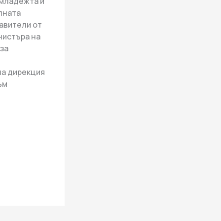
 младежта и
лната
авители от
нистъра на
 за
на дирекция
ъм