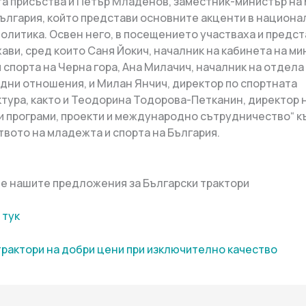
 присъства и Петър Младенов, заместник-министър на
България, който представи основните акценти в национа
олитика. Освен него, в посещението участваха и предст
ави, сред които Саня Йокич, началник на кабинета на ми
 спорта на Черна гора, Ана Милачич, началник на отдела
ни отношения, и Милан Янчич, директор по спортната
тура, както и Теодорина Тодорова-Петканин, директор 
и програми, проекти и международно сътрудничество“ к
вото на младежта и спорта на България.
е нашите предложения за Български трактори
 тук
трактори на добри цени при изключително качество