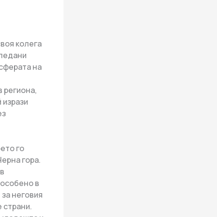
воя колега
гледани
сферата на
 региона,
й изрази
ез
ето го
Черна гора.
 в
 особено в
 за неговия
е страни.