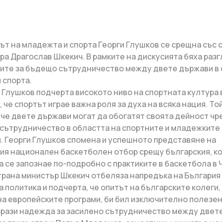
 на младежта и спорта Георги Глушков се срещна със с
ора Драгослав Шкекич. В рамките на дискусията бяха раз
ите за бъдещо сътрудничество между двете държави в 
 спорта.
лушков подчерта високото ниво на спортната култура в
 че спортът играе важна роля за духа на всяка нация. То
 че двете държави могат да обогатят своята дейност чр
сътрудничество в областта на спортните и младежките
. Георги Глушков спомена и успешното представяне на
ия национален баскетболен отбор срещу българския, ко
а се запознае по-подробно с практиките в баскетбола в 
рана министър Шкекич отбеляза напредъка на България
 политика и подчерта, че опитът на българските колеги,
на европейските програми, би бил изключително полезен
изрази надежда за засилено сътрудничество между двет