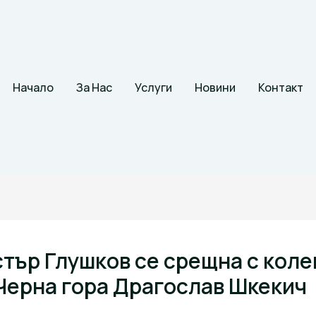
Начало
За Нас
Услуги
Новини
Контакт
тър Глушков се срещна с коле
 Черна гора Драгослав Шкекич