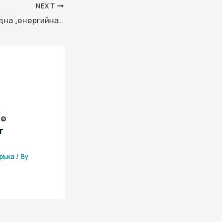
NEXT
Експерт: Водородна „енергийна артерия“ за укрепване на зеления транспорт
i®
r
ръка
/ By