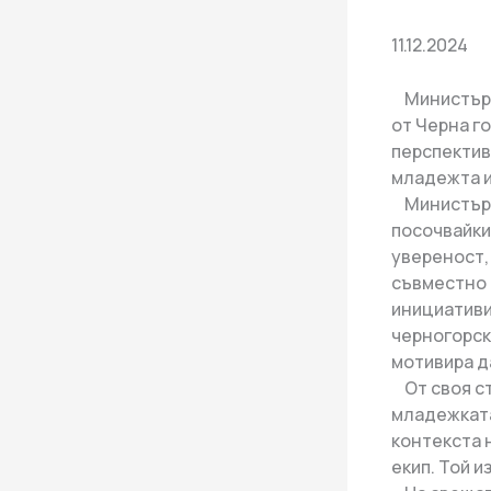
11.12.2024
Министърът
от Черна г
перспектив
младежта и
Министър Г
посочвайки,
увереност,
съвместно 
инициативи
черногорск
мотивира д
От своя ст
младежката
контекста 
екип. Той 