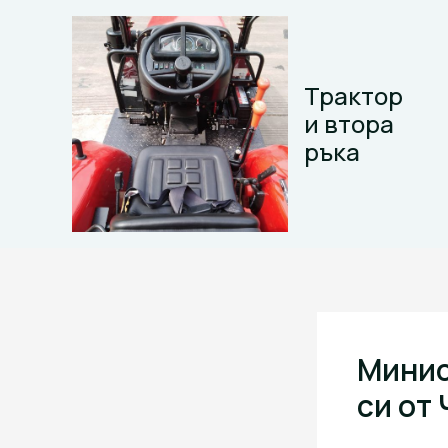
Skip
to
content
Трактор
и втора
ръка
Минис
си от