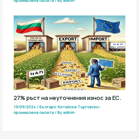
промишлена палaта
/ By
admin
27% ръст на неуточнения износ за ЕС.
19/09/2024
/
Българо-Китайска Търговско-
промишлена палaта
/ By
admin