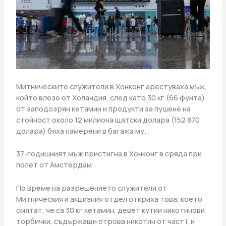
Митническите служители в Хонконг арестуваха мъж,
който влезе от Холандия, след като 30 кг (66 фунта)
от заподозрян кетамин и продукти за пушене на
стойност около 12 милиона щатски долара (152 870
долара) бяха намерени в багажа му.
37-годишният мъж пристигна в Хонконг в сряда при
полет от Амстердам.
По време на разрешението служители от
Митническия и акцизния отдел откриха това, което
смятат, че са 30 кг кетамин, девет кутии никотинови
торбички, съдържащи отрова никотин от част I, и