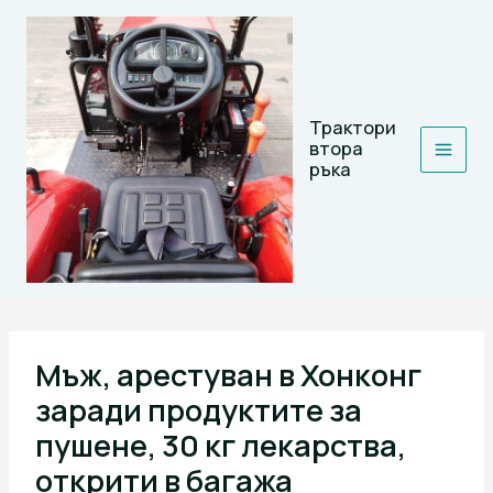
Skip
to
content
Трактори
втора
ръка
Мъж, арестуван в Хонконг
заради продуктите за
пушене, 30 кг лекарства,
открити в багажа