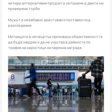
четири алтернативни продукта за пушене в двете му
проверени торби.
Мъжът е незабавно арестуван и поставен под
разследване.
Митниците в четвъртък призоваха обществеността
да бъде нащрек и да не участва в дейности по
трафик на наркотици за парична награда.