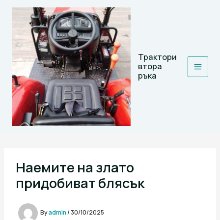
Skip
to
content
Трактори
втора
ръка
Наемите на злато
придобиват блясък
By
admin
/
30/10/2025