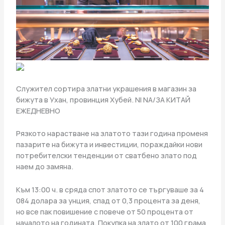
Служител сортира златни украшения в магазин за
бижута в Ухан, провинция Хубей. NI NA/ЗА КИТАЙ
ЕЖЕДНЕВНО
Рязкото нарастване на златото тази година променя
пазарите на бижута и инвестиции, пораждайки нови
потребителски тенденции от сватбено злато под
наем до замяна.
Към 13:00 ч. в сряда спот златото се търгуваше за 4
084 долара за унция, спад от 0,3 процента за деня,
но все пак повишение с повече от 50 процента от
началото на годината. Покупка на злато от 100 грама