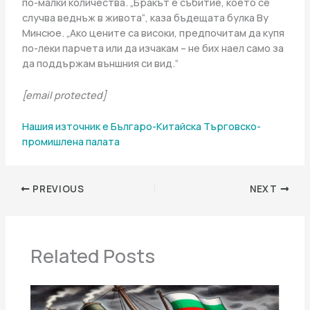
по-малки количества. „Бракът е събитие, което се
случва веднъж в живота“, каза бъдещата булка Ву
Минсюе. „Ако цените са високи, предпочитам да купя
по-леки парчета или да изчакам – не бих наел само за
да поддържам външния си вид.“
[email protected]
Нашия източник е Българо-Китайска Търговско-
промишлена палaта
PREVIOUS
NEXT
Related Posts