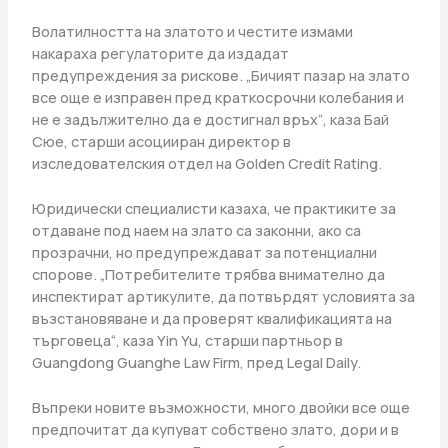
Волатилността на златото и честите измами
накараха регулаторите да издадат
предупреждения за рискове. „Бичият пазар на злато
все още е изправен пред краткосрочни колебания и
не е задължително да е достигнал връх“, каза Бай
Сюе, старши асоцииран директор в
изследователския отдел на Golden Credit Rating.
Юридически специалисти казаха, че практиките за
отдаване под наем на злато са законни, ако са
прозрачни, но предупреждават за потенциални
спорове. „Потребителите трябва внимателно да
инспектират артикулите, да потвърдят условията за
възстановяване и да проверят квалификацията на
търговеца“, каза Yin Yu, старши партньор в
Guangdong Guanghe Law Firm, пред Legal Daily.
Въпреки новите възможности, много двойки все още
предпочитат да купуват собствено злато, дори и в