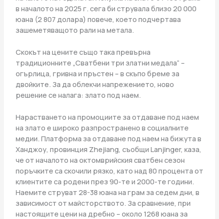
в началото на 2025 г. сега би струвала близо 20 000
юана (2 807 долара) повече, което подчертава
зашеметяващото рали на метала.
Скокът на цените също така превърна
традиционните „Сватбени три златни медала“ –
огърлица, гривна и пръстен – в скъпо бреме за
двойките. За да облекчи напрежението, ново
решение се налага: злато под наем.
Нарастването на промоциите за отдаване под наем
на злато е широко разпространено в социалните
медии. Платформа за отдаване под наем на бижута в
Ханджоу, провинция Zhejiang, съобщи Lanjinger, каза,
че от началото на октомврийския сватбен сезон
поръчките са скочили рязко, като над 80 процента от
клиентите са родени през 90-те и 2000-те години.
Наемите струват 28-38 юана на грам за седем дни, в
зависимост от майсторството. За сравнение, при
настоящите цени на дребно – около 1268 юана за