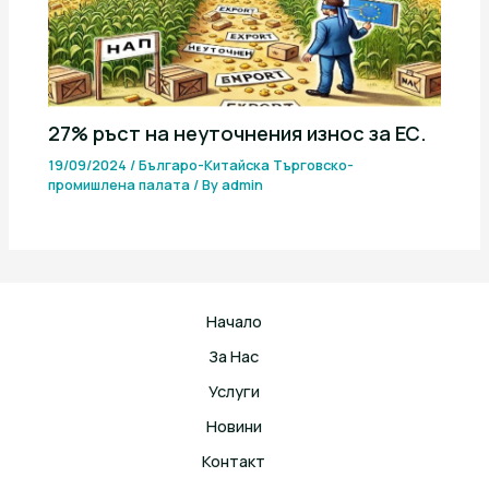
27% ръст на неуточнения износ за ЕС.
19/09/2024
/
Българо-Китайска Търговско-
промишлена палaта
/ By
admin
Начало
За Нас
Услуги
Новини
Контакт