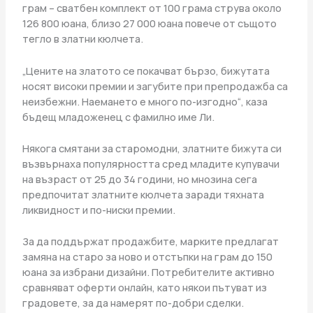
грам – сватбен комплект от 100 грама струва около
126 800 юана, близо 27 000 юана повече от същото
тегло в златни кюлчета.
„Цените на златото се покачват бързо, бижутата
носят високи премии и загубите при препродажба са
неизбежни. Наемането е много по-изгодно“, каза
бъдещ младоженец с фамилно име Ли.
Някога смятани за старомодни, златните бижута си
възвърнаха популярността сред младите купувачи
на възраст от 25 до 34 години, но мнозина сега
предпочитат златните кюлчета заради тяхната
ликвидност и по-ниски премии.
За да поддържат продажбите, марките предлагат
замяна на старо за ново и отстъпки на грам до 150
юана за избрани дизайни. Потребителите активно
сравняват оферти онлайн, като някои пътуват из
градовете, за да намерят по-добри сделки.