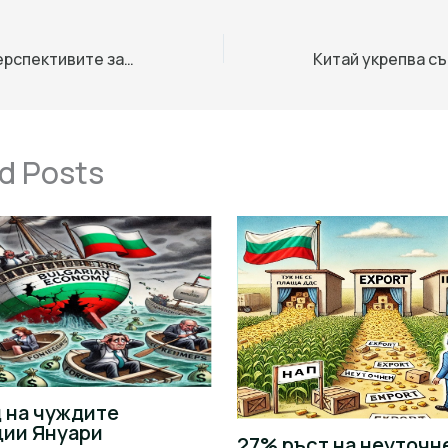
ADB повишава перспективите за растеж на Китай, тъй като износът и инвестициите във високи технологии дават импулс
d Posts
 на чуждите
ции Януари
27% ръст на неуточн