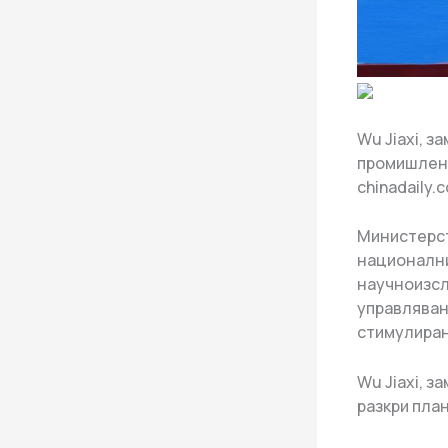
Wu Jiaxi, 
промишлено
chinadaily.
Министерст
национални
научноизсл
управляван
стимулиран
Wu Jiaxi, 
разкри пла