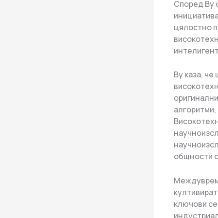
Според Ву 
инициатива
цялостно п
високотехн
интелигент
Ву каза, ч
високотехн
оригинални
алгоритми,
Високотехн
научноизсл
научноизсл
общности с 
Междувреме
култивират
ключови се
индустриалн