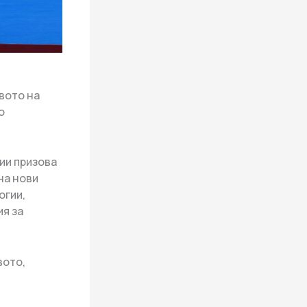
вото на
o
ии призова
на нови
огии,
ия за
вото,