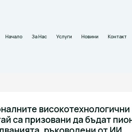
Начало
За Нас
Услуги
Новини
Контакт
налните високотехнологични
тай са призовани да бъдат пио
дванията, ръководени от ИИ