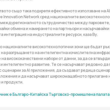
вото също така подкрепя ефективното използване на AI 
ive Innovation Network сред националните високотехноло
 междурегионалното сътрудничество между парковете,
айки обмена и намирането на партньори и насърчавайки
а интеграция на индустриалните ресурси, каза Ву.
о националните високотехнологични зони ще бъдат рък
 на разгръщането на интелигентна изчислителна инфрас
 на висококачествени набори от данни, за да се втвърд
 и интелигентно развитие. Те се насърчават редовно да
с сценарии за AI приложения, да създават редица сценар
ложения и да насърчават широкомащабното прилагане н
 и продукти.
чник е Българо-Китайска Търговско-промишлена палaта