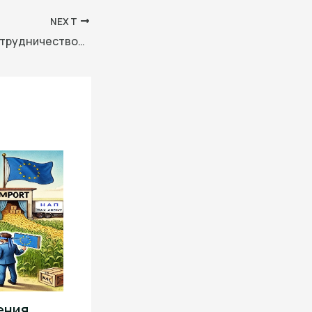
NEXT
Китай укрепва сътрудничеството в научните паркове със страните от BRI
ения