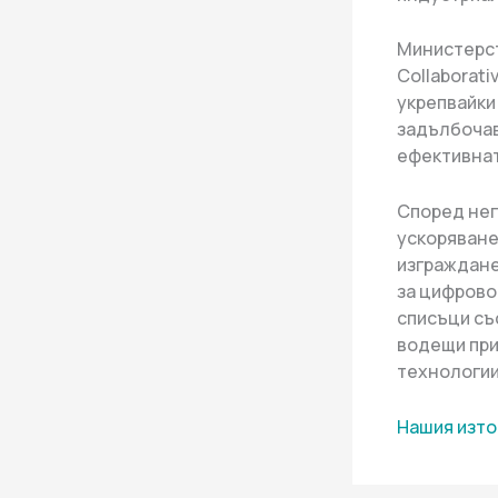
Министерст
Collaborat
укрепвайки
задълбочав
ефективнат
Според нег
ускоряване
изграждане
за цифрово
списъци съ
водещи при
технологии
Нашия изто