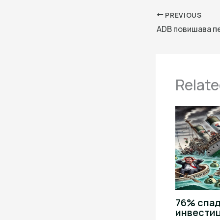
PREVIOUS
Relate
76% спад
инвести