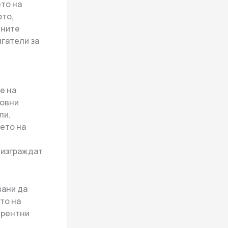
то на
ото,
лните
гатели за
е на
новни
ли.
ето на
 изграждат
вани да
то на
урентни