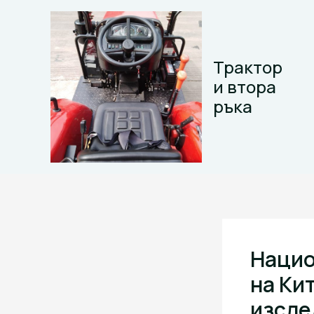
Skip
to
content
Трактор
и втора
ръка
Нацио
на Ки
изсле