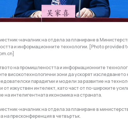
заместник-началник на отдела за планиране в Министерст
стта и информационните технологии. [Photo provided t
com.cn]
вото на промишлеността и информационните технолог
те високотехнологични зони да ускорят изследването 
едователски парадигми и модели за развитие на технол
и от изкуствен интелект, като част от по-широките усил
е на интелигентната икономика на страната.
заместник-началник на отдела за планиране в министерст
на на пресконференция в четвъртък.