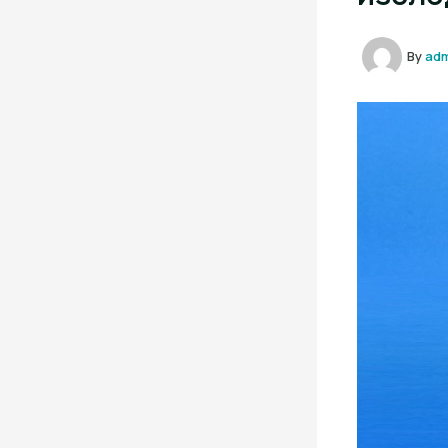
By
ad