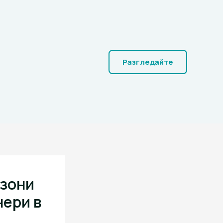
Разгледайте
 зони
нери в