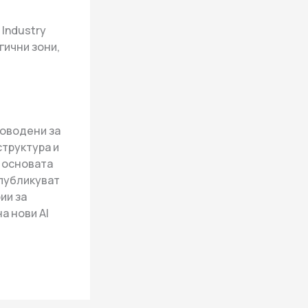
Industry
гични зони,
оводени за
труктура и
и основата
 публикуват
ии за
а нови AI