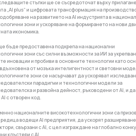
следващите стъпки ще се съсредоточат върху прилагане
та „AI plus“ и цифровата трансформация на производств
одобряване на развитието на AI индустрията в национа
ологични зони и ускоряване на формирането на нови дви
ната икономика.
е ще бъде предоставена подкрепа на национални
ологични зони със силни възможности за ИИ за укрепван
те иновации и пробиви в основните технологии като ос
 вдъхновена от мозъка интелигентност и световни моде
ологичните зони се насърчават да ускоряват изследван
едователски парадигми и технологични модели за
едователска и развойна дейност, ръководени от AI, и да
AI с отворен код.
нно националните високотехнологични зони са призо
 редица водещи AI предприятия, да ускорят разширяване
ктори, свързани с AI, с цел изграждане на глобално конк
и клъстери с AI.