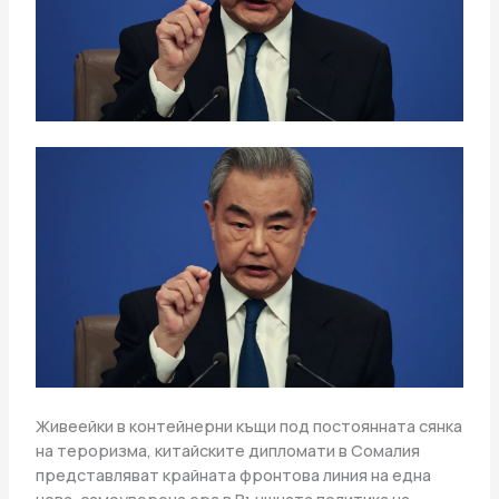
Живеейки в контейнерни къщи под постоянната сянка
на тероризма, китайските дипломати в Сомалия
представляват крайната фронтова линия на една