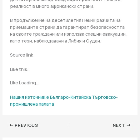
реалност в много африкански страни.
В продължение на десетилетия Пекин разчита на
приемащите страни да гарантират безопасността
на своите граждани или използва спешни евакуации,
като тези, наблюдавани в Либия и Судан.
Source link
Like this:
Like Loading…
Нашия източник е Българо-Китайска Търговско-
промишлена палaта
PREVIOUS
NEXT