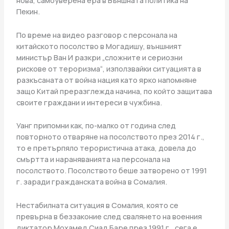
нова, самоуверена ера в Външната политика на
Пекин.
По време на видео разговор с персонала на
китайското посолство в Могадишу, външният
министър Ван И разкри „сложните и сериозни
рискове от тероризма“, използвайки ситуацията в
разкъсаната от война нация като ярко напомняне
защо Китай преразглежда начина, по който защитава
своите граждани и интереси в чужбина.
Уанг припомни как, по-малко от година след
повторното отваряне на посолството през 2014 г.,
то е претърпяло терористична атака, довела до
смъртта и нараняванията на персонала на
посолството. Посолството беше затворено от 1991
г. заради гражданската война в Сомалия.
Нестабилната ситуация в Сомалия, която се
превърна в беззаконие след свалянето на военния
диктатор Мохамед Сиад Баре през 1991 г., сега е