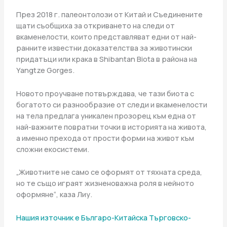
През 2018 г. палеонтолози от Китай и Съединените
щати съобщиха за откриването на следи от
вкаменелости, които представляват едни от най-
ранните известни доказателства за животински
придатъци или крака в Shibantan Biota в района на
Yangtze Gorges.
Новото проучване потвърждава, че тази биота с
богатото си разнообразие от следи и вкаменелости
на тела предлага уникален прозорец към една от
най-важните повратни точки в историята на живота,
а именно прехода от прости форми на живот към
сложни екосистеми.
„Животните не само се оформят от тяхната среда,
но те също играят жизненоважна роля в нейното
оформяне“, каза Лиу.
Нашия източник е Българо-Китайска Търговско-