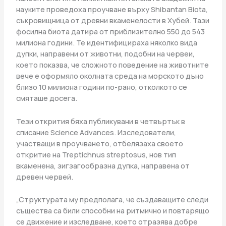
науките проведоха проучване върху Shibantan Biota,
съкровищница от древни вкаменелости в Хубей. Тази
фосилна биота датира от приблизително 550 до 543
милиона години. Те идентифицираха няколко вида
дупки, направени от животни, подобни на червеи,
което показва, че сложното поведение на животните
вече е оформяло околната среда на морското дъно
близо 10 милиона години по-рано, отколкото се
смяташе досега.
Тези открития бяха публикувани в четвъртък в
списание Science Advances. Изследователи,
участващи в проучването, отбелязаха своето
откритие на Treptichnus streptosus, нов тип
вкаменена, зигзагообразна дупка, направена от
древен червей.
„Структурата му предполага, че създаващите следи
същества са били способни на ритмично и повтарящо
се движение и изследване, което отразява добре