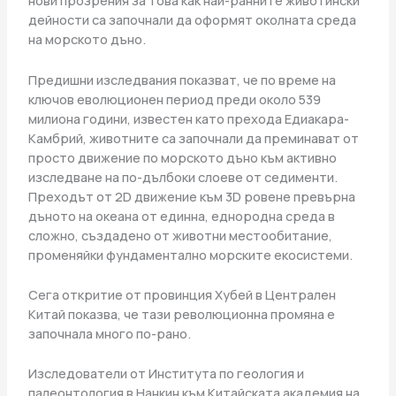
нови прозрения за това как най-ранните животински
дейности са започнали да оформят околната среда
на морското дъно.
Предишни изследвания показват, че по време на
ключов еволюционен период преди около 539
милиона години, известен като прехода Едиакара-
Камбрий, животните са започнали да преминават от
просто движение по морското дъно към активно
изследване на по-дълбоки слоеве от седименти.
Преходът от 2D движение към 3D ровене превърна
дъното на океана от единна, еднородна среда в
сложно, създадено от животни местообитание,
променяйки фундаментално морските екосистеми.
Сега откритие от провинция Хубей в Централен
Китай показва, че тази революционна промяна е
започнала много по-рано.
Изследователи от Института по геология и
палеонтология в Нанкин към Китайската академия на