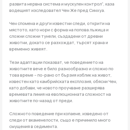
развита нервна система и мускулен контрол“, каза
водещият изследовател Чен Же пред Синхуа.
Чен спомена и други известни следи, открити на
мястото, като нори с форма на попова лъжица и
сложни сложни тунели, създадени от древни
животни, докато се разхождат, търсят храна и
временно живеят.
Тези адаптации показват, че поведението на
животните вече е било разнообразно и сложно по
това време – по-рано от бързия изблик на живот,
известен като камбрийската експлозия, обясни Чен,
като добави, че новото проучване разширява
времевата линия на еволюционната сложност на
животните по-назад от преди.
Сложното поведение при копаене, изведено от
следи от вкаменелости, също е причинило много
смущения в седимента.