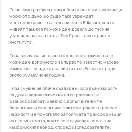
Те не само разбиват микробните рогозки, покриващи
морското дъно, но също така увреждат
местообитанието на организмите Ediacara, които
живеят там, което може да е довело до техния
упадък, каза съавторът Лиу Яронг, докторант в
института.
Това означава, че ранното копаене на животните
може да е допринесло за първото известно масово
измиране – упадъкът на биотата на Ediacara преди
около 550 милиона години.
Това смущение обаче създаде и нови възможности
за други видове животни да се развиват и
разнообразяват. Заедно с допълнителните
биологични и екологични фактори, ранното ровене
на животни е помогнало за голямата трансформация
на екосистемата, която се е случила в зората на
камбрийския период, според изследователите.