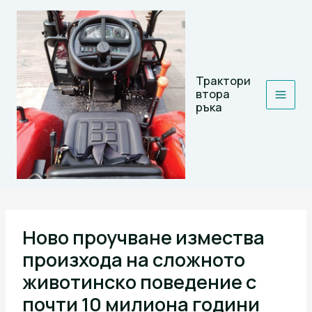
Skip
to
content
Трактори
втора
ръка
Ново проучване измества
произхода на сложното
животинско поведение с
почти 10 милиона години