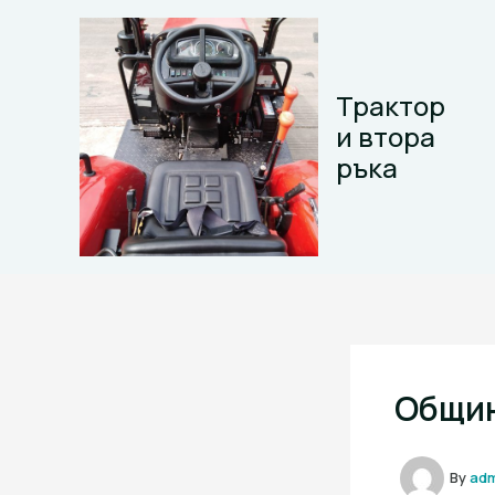
Skip
to
content
Трактор
и втора
ръка
Общин
By
ad