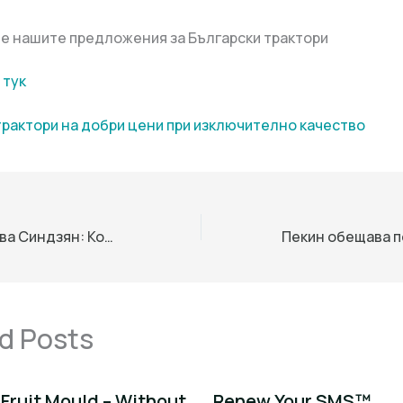
е нашите предложения за Български трактори
 тук
трактори на добри цени при изключително качество
Водата подхранва Синдзян: Кодът за оцеляване на оазисните цивилизации
d Posts
Fruit Mould – Without
Renew Your SMS™