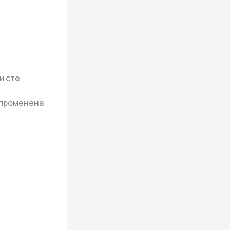
и сте
 променена