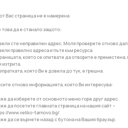
от Вас страница не е намерена
 това да е станало защото:
вели сте неправилен адрес. Моля проверете отново дал
вели правилно адреса и пътя към ресурса.
раницата, която се опитвате да отворите е преместена,
и изтрита.
епратката, която Ви е довела до тук, е грешна.
рсите отново информацията, която Ви интересува:
же да изберете от основното меню горе друг адрес.
же да посетите главната страница на нашия сайт –
tps://www.veliko-tarnovo.bg/
же да се върнете назад с бутона на Вашия браузър.