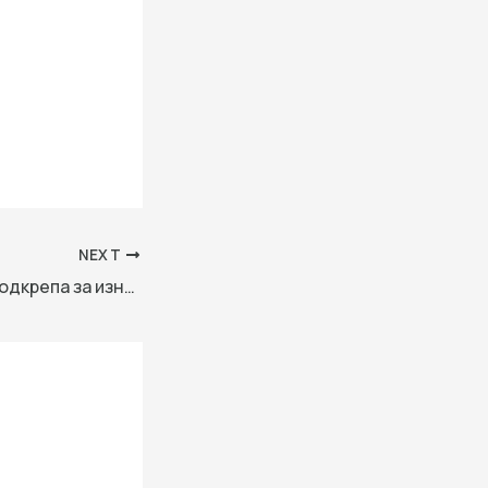
NEXT
Пекин обещава подкрепа за износителите