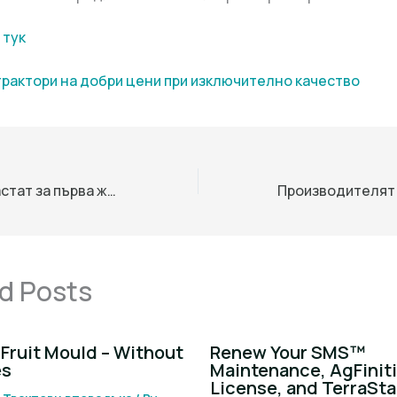
 тук
трактори на добри цени при изключително качество
Обажданията растат за първа женска шеф на ООН за 80 години: „Нека направим история“
d Posts
Fruit Mould – Without
Renew Your SMS™
es
Maintenance, AgFinit
License, and TerraSta