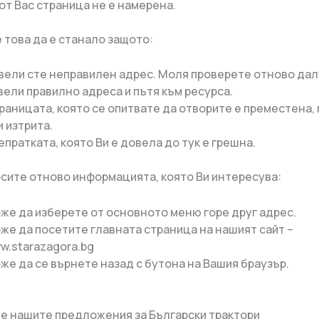
от Вас страница не е намерена.
 това да е станало защото:
вели сте неправилен адрес. Моля проверете отново дал
вели правилно адреса и пътя към ресурса.
раницата, която се опитвате да отворите е преместена,
и изтрита.
епратката, която Ви е довела до тук е грешна.
рсите отново информацията, която Ви интересува:
же да изберете от основното меню горе друг адрес.
же да посетите главната страница на нашият сайт –
w.starazagora.bg
же да се върнете назад с бутона на Вашия браузър.
е нашите предложения за Български трактори