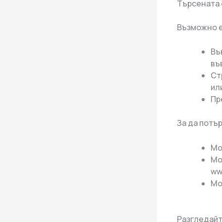
Търсената 
Възможно е
Въ
въ
Ст
ил
Пр
За да потъ
Мо
Мо
ww
Мо
Разгледайт