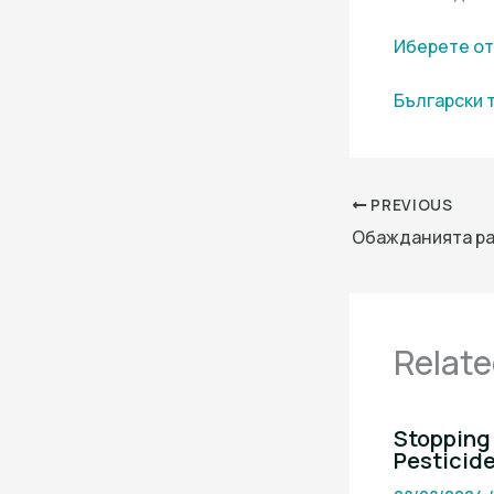
Иберете от
Български 
PREVIOUS
Relate
Stopping 
Pesticid