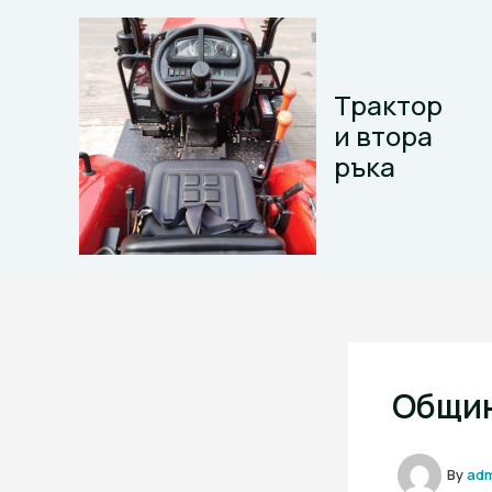
Skip
to
content
Трактор
и втора
ръка
Общин
By
ad