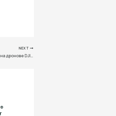
NEXT
Производителят на дронове DJI губи дело срещу претенцията на Пентагона за китайски военни връзки
i®
r