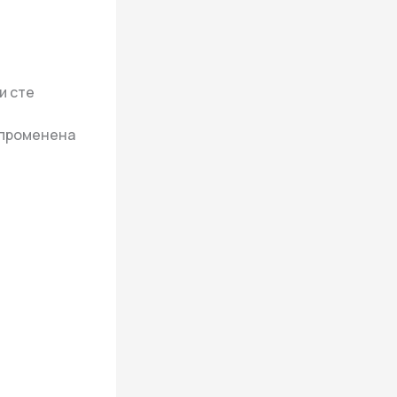
и сте
 променена