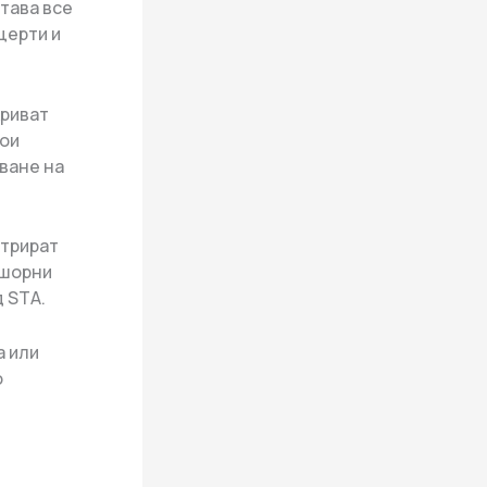
става все
церти и
криват
кои
ване на
стрират
фшорни
 STA.
а или
о