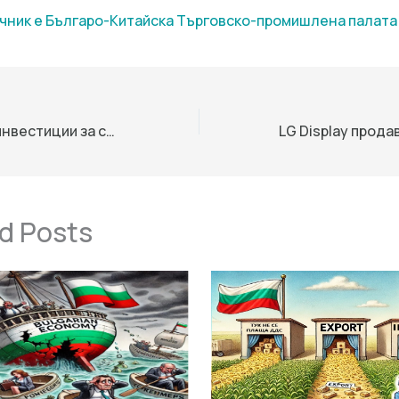
чник е Българо-Китайска Търговско-промишлена палaта
отключване на инвестиции за следващото поколение фермери в Европа
d Posts