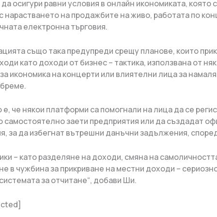
 да осигури равни условия в онлайн икономиката, която 
с нарастването на продажбите на живо, работата по кон
чната електронна търговия.
цията също така предупреди срещу планове, които при
ходи като доходи от бизнес – тактика, използвана от ня
за икономика на концерти или влиятелни лица за намаля
бреме.
 е, че някои платформи са помогнали на лица да се реги
о самостоятелно заети предприятия или да създадат о
я, за да избегнат вътрешни данъчни задължения, според
тики – като разделяне на доходи, смяна на самоличностт
не в чужбина за прикриване на местни доходи – сериозн
системата за отчитане“, добави Ши.
ected]