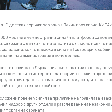
а JD доставя поръчки за храна в Пекин през април. КИТ
7000 местни и чуждестранни онлайн платформи са пода
, свързана с данъците, на властите съгласно новите н
докладване, които влязоха в сила на 1 октомври, съобщи
 данъчна администрация в понеделник.
овите правила на Държавния съвет за отчитане на данъ
 от компании за интернет платформи, от такива предпри
 предоставят данни за самоличността и доходите на тър
 работещи на техните сайтове.
оложени повече усилия за прилагане на правилата и зас
ния надзор с други отдели и разследване на незаконни 
ият орган на страната.