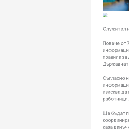
Служител н
Повече от 
информация
правила за 
Държавната
Съгласно н
информация
изисква да
работници,
Ще бъдат п
координира
каза данъчн