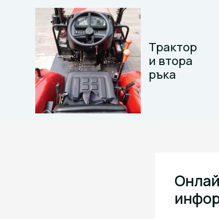
Skip
to
content
Трактор
и втора
ръка
Онлай
инфо