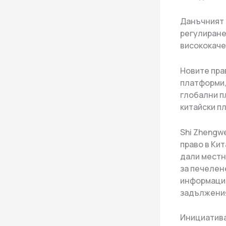
Данъчният 
регулиране
висококаче
Новите пра
платформи,
глобални п
китайски п
Shi Zhengw
право в Кит
дали местн
за печелен
информация
задължения
Инициатива