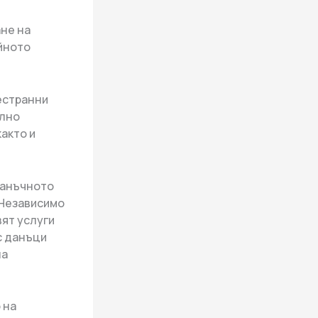
ане на
йното
естранни
елно
акто и
данъчното
 „Независимо
ят услуги
с данъци
на
 на