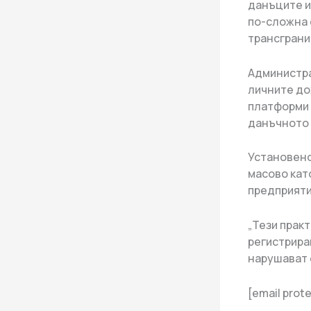
данъците и
по-сложна 
трансграни
Администра
личните до
платформи 
данъчното 
Установено
масово кат
предприяти
„Тези прак
регистрира
нарушават 
[email prot