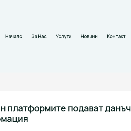
Начало
За Нас
Услуги
Новини
Контакт
н платформите подават данъ
рмация