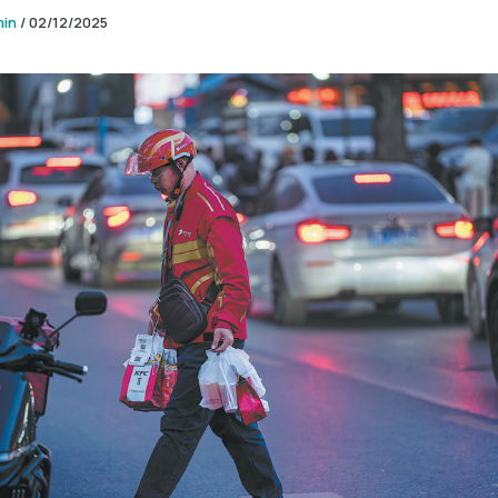
min
/
02/12/2025