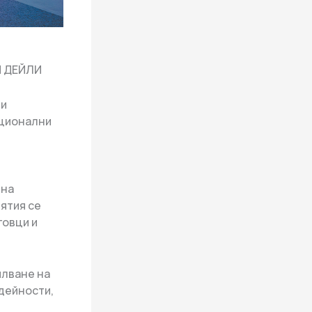
АЙ ДЕЙЛИ
ли
ационални
чна
ятия се
говци и
илване на
дейности,