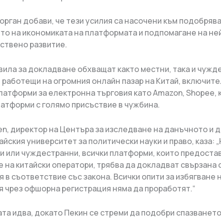
орган добави, че тези усилия са насочени към подобряв
то на икономиката на платформата и подпомагане на не
ствено развитие.
вила за докладване обхващат както местни, така и чужд
 работещи на огромния онлайн пазар на Китай, включит
латформи за електронна търговия като Amazon, Shopee, к
латформи с голямо присъствие в чужбина.
en, директор на Центъра за изследване на данъчното и 
айския университет за политически науки и право, каза:
и или чуждестранни, всички платформи, които предостав
е на китайски оператори, трябва да докладват свързана 
 в съответствие със закона. Всички опити за избягване 
 чрез офшорна регистрация няма да проработят.“
та идва, докато Пекин се стреми да подобри спазването