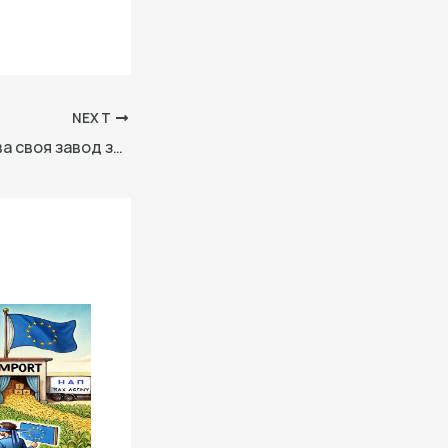
NEXT
LG Display продава своя завод за LCD панели в Гуанджоу на TCL за $1,54 милиарда · TechNode