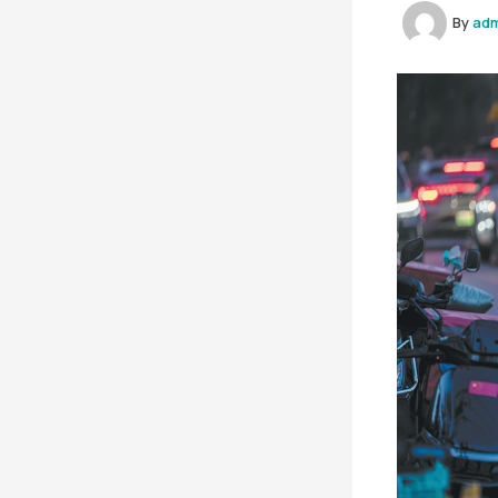
By
ad