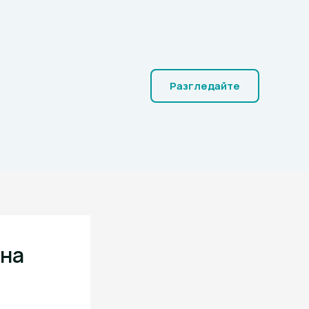
Разгледайте
чна