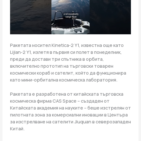
Ракетата носител Kinetica-2 Y1, известна още като
Lijian-2 Y1, излетя в първия си полет в понеделник,
преди да достави три спътника в орбита,
включително прототип на търговски товарен
космически кораб и сателит, който да функционира
като мини-орбитална космическа лаборатория.
Ракетата е разработена от китайската търговска
космическа фирма CAS Space – създаден от
Китайската академия на науките – беше изстрелян от
пилотната зона за комерсиални иновации в Центъра
за изстрелване на сателити Jiuquan в северозападен
Китай.