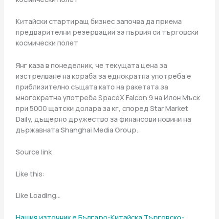
Китайски стартиращ бизнес започва да приема
предварителни резервации за първия си търговски
космически полет
Янг каза в понеделник, че текущата цена за
изстрелване на кораба за еднократна употреба е
приблизително същата като на ракетата за
многократна употреба SpaceX Falcon 9 на Илон Мъск
при 5000 щатски долара за кг, според Star Market
Daily, дъщерно дружество за финансови новини на
държавната Shanghai Media Group.
Source link
Like this:
Like Loading…
Нашия източник е Българо-Китайска Търговско-