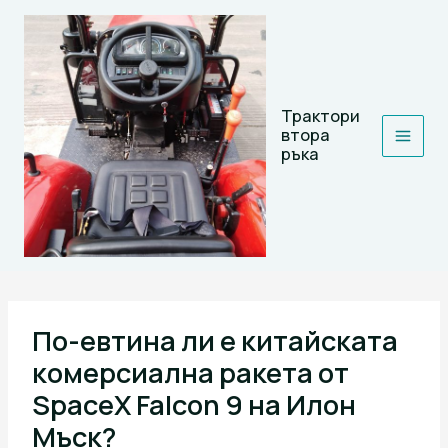
Skip
to
content
Трактори
втора
ръка
По-евтина ли е китайската
комерсиална ракета от
SpaceX Falcon 9 на Илон
Мъск?