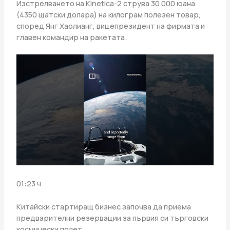
Изстрелването на Kinetica-2 струва 30 000 юана
(4350 щатски долара) на килограм полезен товар,
според Янг Хаолианг, вицепрезидент на фирмата и
главен командир на ракетата.
01:23 ч
Китайски стартиращ бизнес започва да приема
предварителни резервации за първия си търговски
космически полет