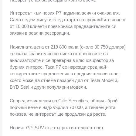
Интересът към новия P7 надмина всички очаквания.
Само седем минути след старта на продажбите повече
от 10 000 клиенти превърнаха предварителните си
заявки в реални резервации.
Началната цена от 219 800 юана (около 30 750 долара)
се оказа значително по-ниска от прогнозите на
анализаторите и се превърна в ключов фактор за
бурния интерес. Така P7 се нарежда сред най-
конкурентните предложения в средния ценови клас,
което може да отнеме пазарен дял от Tesla Model 3,
BYD Seal и други популярни модели.
Според изчисления на Citic Securities, общият брой
поръчки вече е надхвърлил 70 000, а тенденцията
показва, че интересът ще продължи да расте.
Новият G7: SUV със същата интелигентност