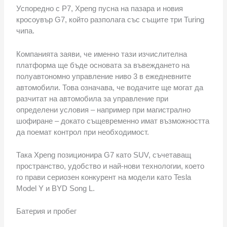
Успоредно с P7, Xpeng пусна на пазара и новия
кросоувър G7, който разполага със същите три Turing
чипа.
Компанията заяви, че именно тази изчислителна
платформа ще бъде основата за въвеждането на
полуавтономно управление ниво 3 в ежедневните
автомобили. Това означава, че водачите ще могат да
разчитат на автомобила за управление при
определени условия – например при магистрално
шофиране – докато същевременно имат възможността
да поемат контрол при необходимост.
Така Xpeng позиционира G7 като SUV, съчетаващ
пространство, удобство и най-нови технологии, което
го прави сериозен конкурент на модели като Tesla
Model Y и BYD Song L.
Батерия и пробег