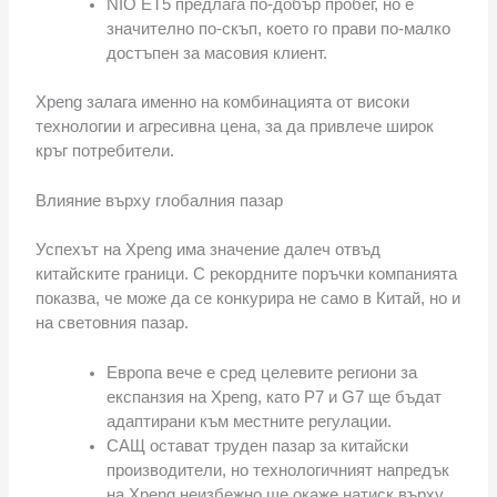
NIO ET5 предлага по-добър пробег, но е
значително по-скъп, което го прави по-малко
достъпен за масовия клиент.
Xpeng залага именно на комбинацията от високи
технологии и агресивна цена, за да привлече широк
кръг потребители.
Влияние върху глобалния пазар
Успехът на Xpeng има значение далеч отвъд
китайските граници. С рекордните поръчки компанията
показва, че може да се конкурира не само в Китай, но и
на световния пазар.
Европа вече е сред целевите региони за
експанзия на Xpeng, като P7 и G7 ще бъдат
адаптирани към местните регулации.
САЩ остават труден пазар за китайски
производители, но технологичният напредък
на Xpeng неизбежно ще окаже натиск върху