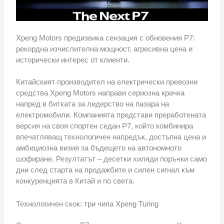
Xpeng Motors предизвика сензация с обновения P7:
рекордна изчислителна мощност, агресивна цена и
исторически интерес от клиенти.
Китайският производител на електрически превозни
средства Xpeng Motors направи сериозна крачка
напред в битката за лидерство на пазара на
електромобили. Компанията представи преработената
версия на своя спортен седан P7, който комбинира
впечатляващ технологичен напредък, достъпна цена и
амбициозна визия за бъдещето на автономното
шофиране. Резултатът – десетки хиляди поръчки само
дни след старта на продажбите и силен сигнал към
конкуренцията в Китай и по света.
Технологичен скок: три чипа Xpeng Turing