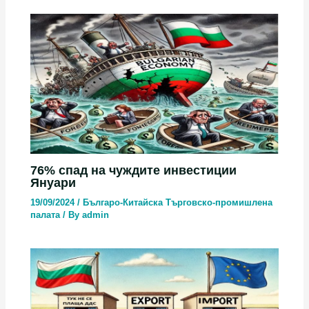
76% спад на чуждите инвестиции
Януари
19/09/2024
/
Българо-Китайска Търговско-промишлена
палaта
/ By
admin