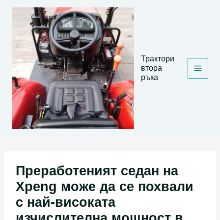
Skip
to
content
Трактори
втора
ръка
Преработеният седан на
Xpeng може да се похвали
с най-високата
изчислителна мощност в