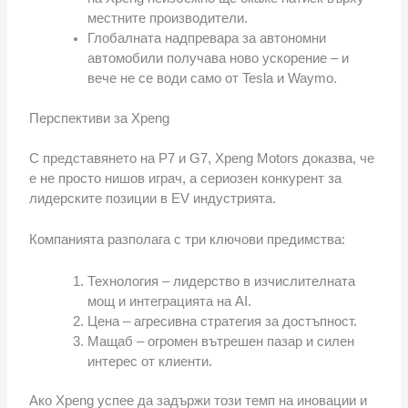
местните производители.
Глобалната надпревара за автономни
автомобили получава ново ускорение – и
вече не се води само от Tesla и Waymo.
Перспективи за Xpeng
С представянето на P7 и G7, Xpeng Motors доказва, че
е не просто нишов играч, а сериозен конкурент за
лидерските позиции в EV индустрията.
Компанията разполага с три ключови предимства:
Технология – лидерство в изчислителната
мощ и интеграцията на AI.
Цена – агресивна стратегия за достъпност.
Мащаб – огромен вътрешен пазар и силен
интерес от клиенти.
Ако Xpeng успее да задържи този темп на иновации и