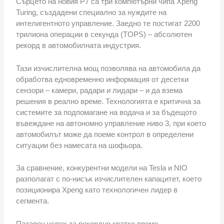
Сърцето на новия P7 са три компютърни чипа Xpeng
Turing, създадени специално за нуждите на
интелигентното управление. Заедно те постигат 2200
трилиона операции в секунда (TOPS) – абсолютен
рекорд в автомобилната индустрия.
Тази изчислителна мощ позволява на автомобила да
обработва едновременно информация от десетки
сензори – камери, радари и лидари – и да взема
решения в реално време. Технологията е критична за
системите за подпомагане на водача и за бъдещото
въвеждане на автономно управление ниво 3, при което
автомобилът може да поеме контрол в определени
ситуации без намесата на шофьора.
За сравнение, конкурентни модели на Tesla и NIO
разполагат с по-нисък изчислителен капацитет, което
позиционира Xpeng като технологичен лидер в
сегмента.
Пазарен успех за рекордно кратко време