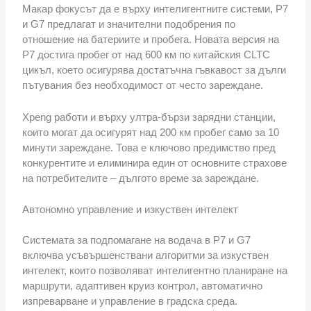
Макар фокусът да е върху интелигентните системи, P7
и G7 предлагат и значителни подобрения по
отношение на батериите и пробега. Новата версия на
P7 достига пробег от над 600 км по китайския CLTC
цикъл, което осигурява достатъчна гъвкавост за дълги
пътувания без необходимост от често зареждане.
Xpeng работи и върху ултра-бързи зарядни станции,
които могат да осигурят над 200 км пробег само за 10
минути зареждане. Това е ключово предимство пред
конкурентите и елиминира един от основните страхове
на потребителите – дългото време за зареждане.
Автономно управление и изкуствен интелект
Системата за подпомагане на водача в P7 и G7
включва усъвършенствани алгоритми за изкуствен
интелект, които позволяват интелигентно планиране на
маршрути, адаптивен круиз контрол, автоматично
изпреварване и управление в градска среда.