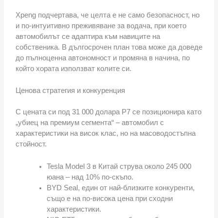
Xpeng подчертава, че целта е не само безопасност, но
и по-интуитивно преживяване за водача, при което
автомобилът се адаптира към навиците на
собственика. В дългосрочен план това може да доведе
до пълноценна автономност и промяна в начина, по
който хората използват колите си.
Ценова стратегия и конкуренция
С цената си под 31 000 долара P7 се позиционира като
„убиец на премиум сегмента“ – автомобил с
характеристики на висок клас, но на масоводостъпна
стойност.
Tesla Model 3 в Китай струва около 245 000
юана – над 10% по-скъпо.
BYD Seal, един от най-близките конкуренти,
също е на по-висока цена при сходни
характеристики.