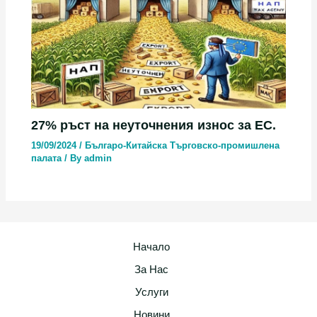
27% ръст на неуточнения износ за ЕС.
19/09/2024
/
Българо-Китайска Търговско-промишлена
палaта
/ By
admin
Начало
За Нас
Услуги
Новини