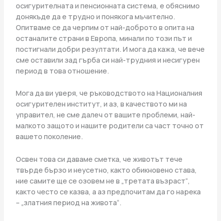
осигурителната и пенсионната система, е обяснимо
донякъде да е трудно и понякога мъчително.
Опитваме се да черпим от най-доброто в опита на
останалите страни в Европа, минали по този път и
постигнали добри резултати. И мога да кажа, че вече
сме оставили зад гърба си най-трудния и несигурен
период в това отношение.
Мога да ви уверя, че ръководството на Националния
осигурителен институт, и аз, в качеството ми на
управител, не сме далеч от вашите проблеми, най-
малкото защото и нашите родители са част точно от
вашето поколение.
Освен това си даваме сметка, че животът тече
твърде бързо и неусетно, както обикновено става,
ние самите ще се озовем не в „третата възраст“,
както често се казва, а аз предпочитам да го нарека
– „златния период на живота“.