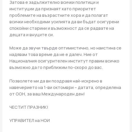
Затова е задължително всички политици и
институции да признаят като приоритет
проблемите на възрастните хора и да полагат
всички необходими усилията да ви бъдат осигурени
спокойни старини и възможност да се радвате на
децата и внуците си.
Може да звучи твърде оптимистично, но наистина се
надявам това време да не е далеч. Ние от
Националния осигурителен институт правим всичко
възможно да го приближим по-скоро до вас.
Позволете ми да ви поздравя най-искрено в
навечерието на 1-ви октомври – датата, определена
от ООН, за ваш Международен ден!
ЧЕСТИТ ПРАЗНИК!
УПРАВИТЕЛ на НОИ