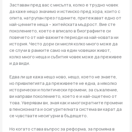
Заставам пред вас с мисълта, колко е трудно човек
да каже нещо значимо и истинско пред хора, които с
опита, натрупан през годините, притежават едно от
най-ценните неща – житейската мъдрост. Вие сте
поколението, което е вписало в биографиите си
повечето от най-важните периоди на най-новата ни
история. Често дори си мисля колко много може да
се случи в рамките само на един човешки живот,
колко много неща и събития човек може да преживее
и да види.
Едва ли ще кажа нещо ново, нещо, което не знаете,
но привилегията да преживеете не една, а няколко
исторически и политически промени, за съжаление,
ви направи поколението, което е и най-ощетено от
това. Уверявам ви, зная как и многократните промени
в пенсионната и осигурителната система ви карат да
се чувствате несигурни в бъдещето.
Но когато става въпрос за реформа, за промяна в