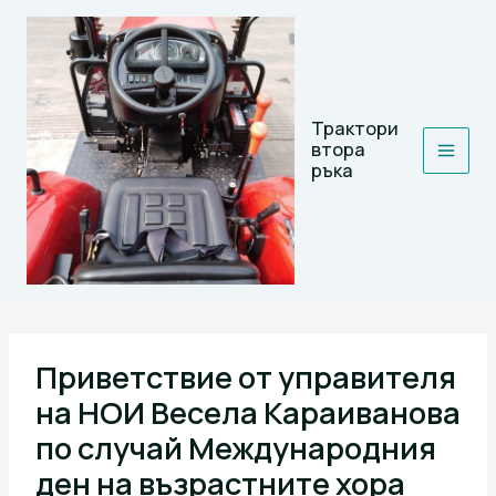
Skip
to
content
Трактори
втора
ръка
Приветствие от управителя
на НОИ Весела Караиванова
по случай Международния
ден на възрастните хора