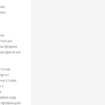
ао,
оки,
на
тъп до
платформа
тньорите на
то на
ор от
ни стоки,
 с
а
райки над
а провинция