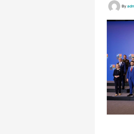
By
ad