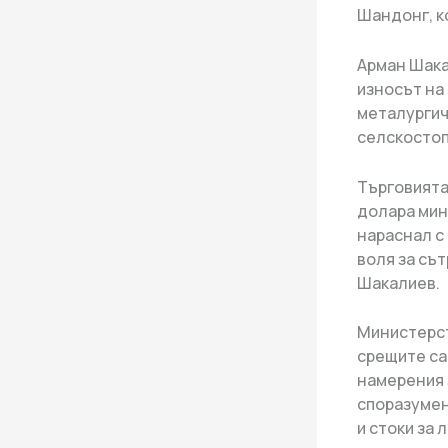
Шандонг, к
Арман Шакал
износът на
металургич
селскостоп
Търговията
долара мин
нараснал с
воля за съ
Шакалиев.
Министерст
срещите са
намерения 
споразумен
и стоки за