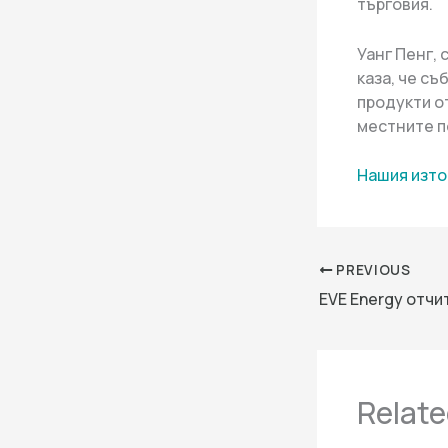
търговия.
Уанг Пенг,
каза, че с
продукти о
местните п
Нашия изто
PREVIOUS
Relate