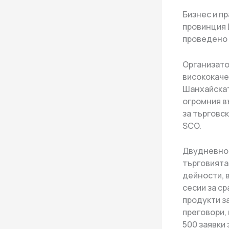
Бизнес и п
провинция 
проведено 
Организато
висококаче
Шанхайскат
огромния в
за търговс
SCO.
Двудневнот
търговията 
дейности, 
сесии за с
продукти за
преговори,
500 заявки