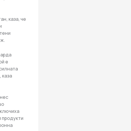
н, каза, че
и
отени
еж.
иарда
ой е
 силната
 каза
знес
во
сключиха
и продукти
тронна