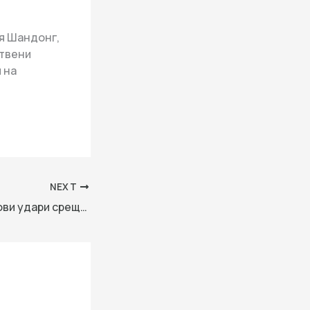
ия Шандонг,
ствени
 на
NEXT
Израел нанася нови удари срещу подкрепяни от Иран сайтове на Хизбула в Ливан