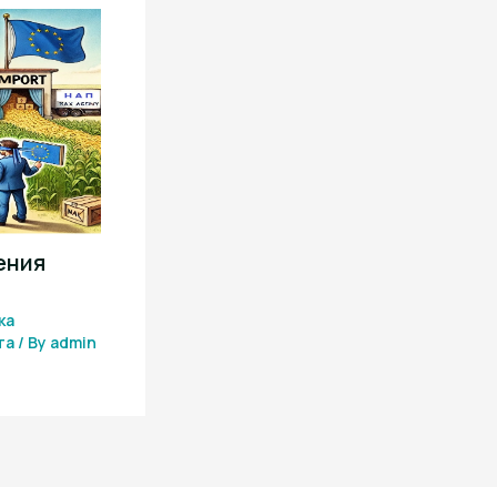
ения
ка
та
/ By
admin