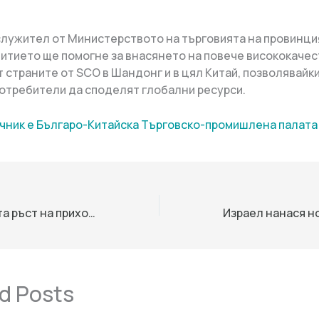
 служител от Министерството на търговията на провинц
ъбитието ще помогне за внасянето на повече висококаче
т страните от SCO в Шандонг и в цял Китай, позволявайки
отребители да споделят глобални ресурси.
чник е Българо-Китайска Търговско-промишлена палaта
EVE Energy отчита ръст на приходите за 2025 г., тъй като многосегментната стратегия подкрепя разширяването
d Posts