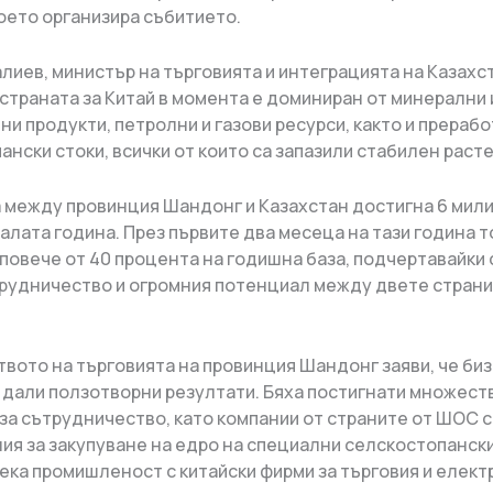
оето организира събитието.
иев, министър на търговията и интеграцията на Казахста
 страната за Китай в момента е доминиран от минерални 
ни продукти, петролни и газови ресурси, както и прераб
ански стоки, всички от които са запазили стабилен раст
 между провинция Шандонг и Казахстан достигна 6 мил
алата година. През първите два месеца на тази година т
 повече от 40 процента на годишна база, подчертавайки
трудничество и огромния потенциал между двете страни,
вото на търговията на провинция Шандонг заяви, че би
 дали ползотворни резултати. Бяха постигнати множест
за сътрудничество, като компании от страните от ШОС 
ия за закупуване на едро на специални селскостопанск
 лека промишленост с китайски фирми за търговия и елек