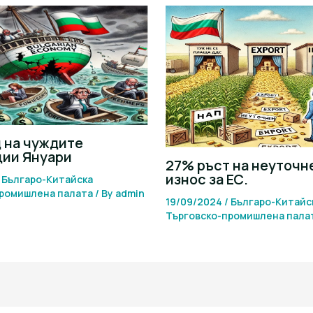
 на чуждите
ции Януари
27% ръст на неуточн
износ за ЕС.
/
Българо-Китайска
промишлена палaта
/ By
admin
19/09/2024
/
Българо-Китайс
Търговско-промишлена палa