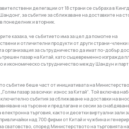
равителствени делегации от 18 страни се събраха в Кингд
Шандонг, за събитие за сближаване на доставките на ст
в понеделник и вторник.
рите казаха, че събитието има за цел да помогне на
ствени и отличителни продукти от други страни-членки 
а организация за сътрудничество да имат по-добър дос
ътрешен пазар на Китай, като същевременно изгражда 
ко и икономическо сътрудничество между Шандун и пар
о събитие беше част от инициативата на Министерство
„Голям пазар за всички: износ за Китай“. Той включва наб
включително събития за сближаване на доставки на внос
равняване на търсене и предлагане и сесии за снабдяване
 електронна търговия, както и десетки виртуални зали з
 привличайки над 700 фирми от Китай и чужбина и генери
 за сватовство, според Министерството на търговията н