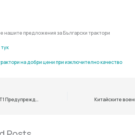
е нашите предложения за Български трактори
 тук
трактори на добри цени при изключително качество
Хонконг издава T1 Предупреждение като тежки краища на тайфуни Podul по -близо
d Posts