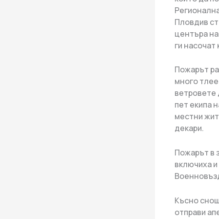
Регионална
Пловдив ст.
центъра на 
ги насочат 
Пожарът ра
много тлее
ветровете д
пет екипа 
местни жит
декари.
Пожарът в з
включиха и
Военновъзд
Късно снощ
отправи ап