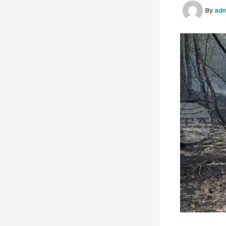
By
ad