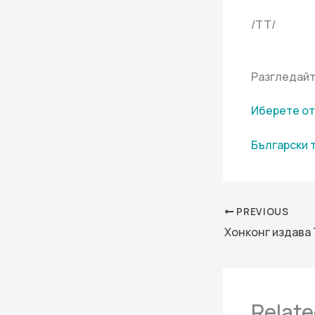
/ТТ/
Разгледайт
Иберете от
Български 
PREVIOUS
Relate