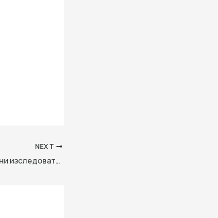
NEXT
Китайските военни изследователи се стремят да привлекат уроци по електронна война от Украйна