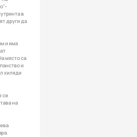
о”-
сутринта в
ят други да
м и има
зат
На място са
опанство и
ал хиляди
е се
тава на
чева
ара.