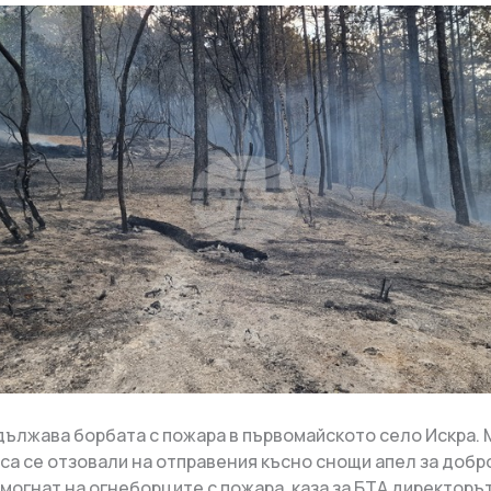
дължава борбата с пожара в първомайското село Искра.
 са се отзовали на отправения късно снощи апел за добр
омогнат на огнеборците с пожара, каза за БТА директоръ