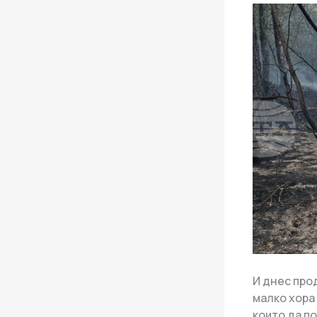
И днес про
малко хора
които да п