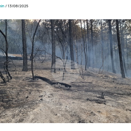
min
/
13/08/2025