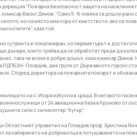
 дирекция “Пожарна безопасност защита на населениет
 комисар Васил Димов. “Само 5 -6 човека са дошли рано 
селото, но на място има хора от кметството, ако се появ
към колегите”, каза той.
но сутринта е локализиран, но периметърът е доста голя
щи дънери, които трябва да се обработят преди да изля
нес, така че всеки е добре дошъл, каза комисар Димов. 
на РДПБЗН- Пловдив, две групи от Държавното горско ст
ели. Според директора на пожарната пожарът е обхван
емлището на с. Искра избухна в сряда. В неговото гасен
 военнослужещи от 24 авиационна база в Крумово от със
ушните сили с хеликоптер “Кугър”.
и Областният управител на Пловдив проф. Христина Ян
ел за набирането на доброволци в потушаването на пож