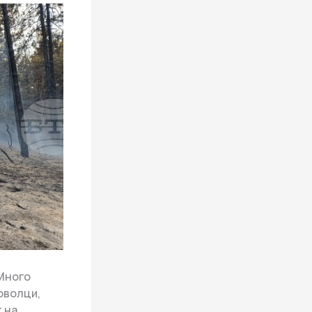
 Много
оволци,
т на