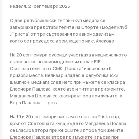
неделя, 21 септември 2025
С две републикански титли и куп медали се
завърнаха представителите на Спортен модел клуб
„Приста“ от три състезания по авиомоделизъм,
които се проведоха в землището на с. Алеково.
На 20 септември русенци участваха в националното
първенство по авиомоделизъм в клас F1E.
Състезателите от СМК „Приста“ извоюваха 6
призови места. Велизар Владев е републикански
шампион. Веднага след него при мъжете се класира
Елеонора Павлова, която взе и титлата при жените.
Магдалена Цолева се класира втора при жените, а
Вера Павлова – трета.
На 19 и 20 септември пак там се състоя Prista cup,
кръг от Световната купа, където Магдалена Цолева
се класира втора при юношите и втора при жените.
Елеонора Павлова втора при мъжете и първа при