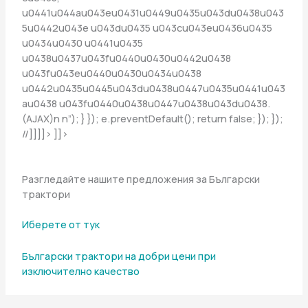
u0441u044au043eu0431u0449u0435u043du0438u043
5u0442u043e u043du0435 u043cu043eu0436u0435
u0434u0430 u0441u0435
u0438u0437u043fu0440u0430u0442u0438
u043fu043eu0440u0430u0434u0438
u0442u0435u0445u043du0438u0447u0435u0441u043
au0438 u043fu0440u0438u0447u0438u043du0438.
(AJAX)n n”); } }); e.preventDefault(); return false; }); });
//]]]]> ]]>
Разгледайте нашите предложения за Български
трактори
Иберете от тук
Български трактори на добри цени при
изключително качество