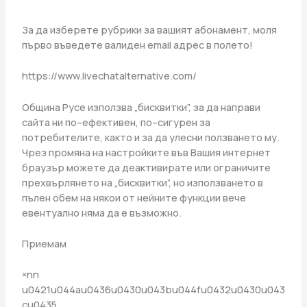
За да изберете рубрики за вашият абонамент, моля
първо въведете валиден email адрес в полето!
https://www.livechatalternative.com/
Община Русе използва „бисквитки”, за да направи
сайта ни по–ефективен, по–сигурен за
потребителите, както и за да улесни ползването му.
Чрез промяна на настройките във Вашия интернет
браузър можете да деактивирате или ограничите
прехвърлянето на „бисквитки”, но използването в
пълен обем на някои от нейните функции вече
евентуално няма да е възможно.
Приемам
×nn
u0421u044au0436u0430u043bu044fu0432u0430u043
cu0435,