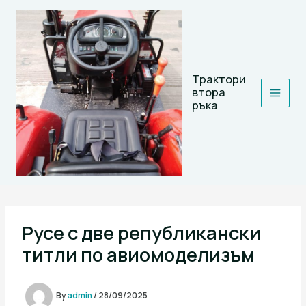
Skip
to
content
Трактори
втора
ръка
Русе с две републикански
титли по авиомоделизъм
By
admin
/
28/09/2025