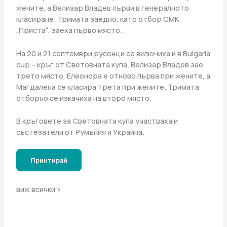
жените, а Велизар Владев първи в генералното
класиране. Тримата заедно, като отбор СМК
„Приста“, заеха първо място.
На 20 и 21 септември русенци се включиха и в Bulgaria
cup – кръг от Световната купа. Велизар Владев зае
трето място, Елеонора е отново първа при жените, а
Магдалена се класира трета при жените. Тримата
отборно се изкачиха на второ място.
В кръговете за Световната купа участваха и
състезатели от Румъния и Украйна.
Принтирай
виж всички >