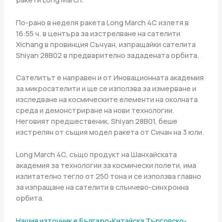
По-рано в неделя ракета Long March 4C излетя в
16:55 ч. в центъра за изстрелване на сателити
Xichang в провинция Съчуан, изпращайки сателита
Shiyan 28B02 в предварително зададената орбита.
Сателитът е направен и от Иновационната академия
за микросателити и ще се използва за измерване и
изследване на космическите елементи на околната
среда и демонстриране на нови технологии.
Неговият предшественик, Shiyan 28B01, беше
изстрелян от същия модел ракета от Сичан на 3 юли.
Long March 4C, също продукт на Шанхайската
академия за технологии за космически полети, има
излитателно тегло от 250 тона и се използва главно
за изпращане на сателити в слънчево-синхронна
орбита.
Нашия източник е Българо-Китайска Търговско-