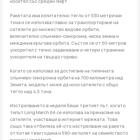
носител със среден лифт.
Ракетата има излитателно тегло от 530 метрични
тона и се използва главно за транспортиране на
сателити до множество видове орбити,
включително слънчево-синхронна, ниска земна и
междинна кръгова орбита. Състои се от 50-метров
ускорител с течно задвижване и четири странични
ускорителя на твърдо гориво.
Когато се използва за достигане на типичната
слънчево-синхронна орбита на 700 километра над
Земята, моделът може да носи сателити с общо
тегло над 4,5 тона.
Изстрелването в неделя беше третият път, когато
типът Long March 6A се използва за пренасяне на
сателити, участващи в интернет мрежата. Това
също така отбеляза 48-ото изстрелване на ракета
от Китай тази година и 590-ия полет на семейството
ракети Long March.