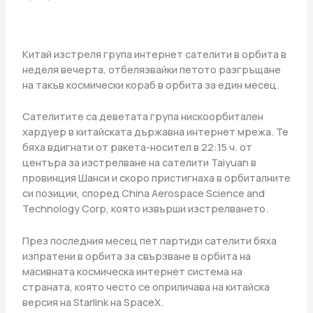
Китай изстреля група интернет сателити в орбита в
неделя вечерта, отбелязвайки петото разгръщане
на такъв космически кораб в орбита за един месец.
Сателитите са деветата група нискоорбитален
хардуер в китайската държавна интернет мрежа. Те
бяха вдигнати от ракета-носител в 22:15 ч. от
центъра за изстрелване на сателити Taiyuan в
провинция Шанси и скоро пристигнаха в орбиталните
си позиции, според China Aerospace Science and
Technology Corp, която извърши изстрелването.
През последния месец пет партиди сателити бяха
изпратени в орбита за свързване в орбита на
масивната космическа интернет система на
страната, която често се оприличава на китайска
версия на Starlink на SpaceX.