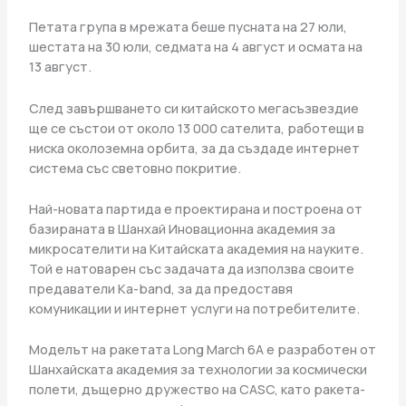
Петата група в мрежата беше пусната на 27 юли,
шестата на 30 юли, седмата на 4 август и осмата на
13 август.
След завършването си китайското мегасъзвездие
ще се състои от около 13 000 сателита, работещи в
ниска околоземна орбита, за да създаде интернет
система със световно покритие.
Най-новата партида е проектирана и построена от
базираната в Шанхай Иновационна академия за
микросателити на Китайската академия на науките.
Той е натоварен със задачата да използва своите
предаватели Ka-band, за да предоставя
комуникации и интернет услуги на потребителите.
Моделът на ракетата Long March 6A е разработен от
Шанхайската академия за технологии за космически
полети, дъщерно дружество на CASC, като ракета-