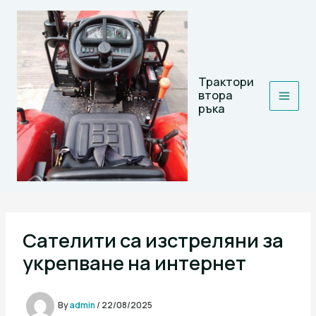
Skip
to
content
Трактори
втора
ръка
Сателити са изстреляни за
укрепване на интернет
By
admin
/
22/08/2025