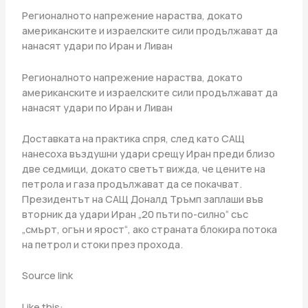
Регионалното напрежение нараства, докато
американските и израелските сили продължават да
нанасят удари по Иран и Ливан
Регионалното напрежение нараства, докато
американските и израелските сили продължават да
нанасят удари по Иран и Ливан
Доставката на практика спря, след като САЩ
нанесоха въздушни удари срещу Иран преди близо
две седмици, докато светът вижда, че цените на
петрола и газа продължават да се покачват.
Президентът на САЩ Доналд Тръмп заплаши във
вторник да удари Иран „20 пъти по-силно“ със
„смърт, огън и ярост“, ако страната блокира потока
на петрол и стоки през прохода.
Source link
Like this: