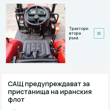
Skip
to
content
Трактори
втора
ръка
САЩ предупреждават за
пристанища на иранския
флот