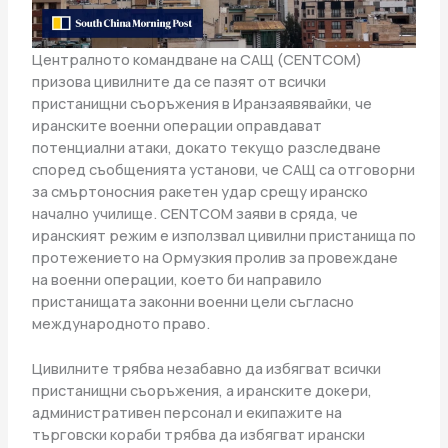
Централното командване на САЩ (CENTCOM)
призова цивилните да се пазят от всички
пристанищни съоръжения в Иранзаявявайки, че
иранските военни операции оправдават
потенциални атаки, докато текущо разследване
според съобщенията установи, че САЩ са отговорни
за смъртоносния ракетен удар срещу иранско
начално училище. CENTCOM заяви в сряда, че
иранският режим е използвал цивилни пристанища по
протежението на Ормузкия пролив за провеждане
на военни операции, което би направило
пристанищата законни военни цели съгласно
международното право.
Цивилните трябва незабавно да избягват всички
пристанищни съоръжения, а иранските докери,
административен персонал и екипажите на
търговски кораби трябва да избягват ирански