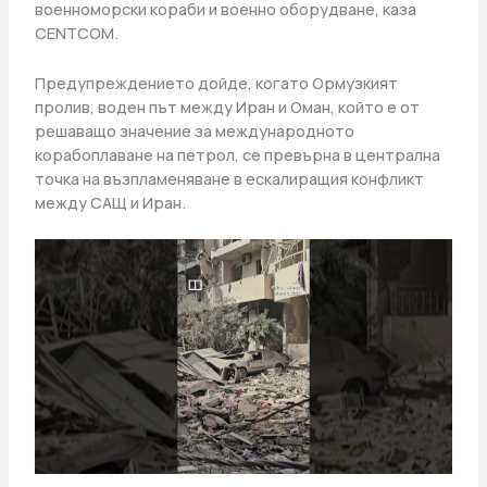
военноморски кораби и военно оборудване, каза
CENTCOM.
Предупреждението дойде, когато Ормузкият
пролив, воден път между Иран и Оман, който е от
решаващо значение за международното
корабоплаване на петрол, се превърна в централна
точка на възпламеняване в ескалиращия конфликт
между САЩ и Иран.