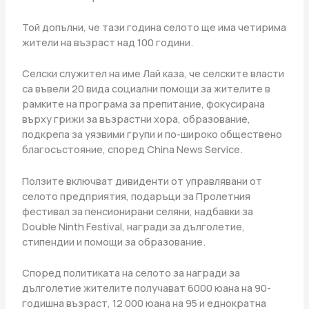
Той допълни, че тази година селото ще има четирима
жители на възраст над 100 години.
Селски служител на име Лай каза, че селските власти
са въвели 20 вида социални помощи за жителите в
рамките на програма за препитание, фокусирана
върху грижи за възрастни хора, образование,
подкрепа за уязвими групи и по-широко обществено
благосъстояние, според China News Service.
Ползите включват дивиденти от управлявани от
селото предприятия, подаръци за Пролетния
фестивал за пенсионирани селяни, надбавки за
Double Ninth Festival, награди за дълголетие,
стипендии и помощи за образование.
Според политиката на селото за награди за
дълголетие жителите получават 6000 юана на 90-
годишна възраст, 12 000 юана на 95 и еднократна