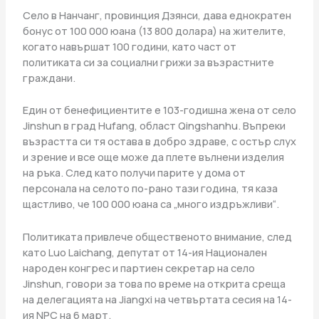
Село в Нанчанг, провинция Дзянси, дава еднократен
бонус от 100 000 юана (13 800 долара) на жителите,
когато навършат 100 години, като част от
политиката си за социални грижи за възрастните
граждани.
Един от бенефициентите е 103-годишна жена от село
Jinshun в град Hufang, област Qingshanhu. Въпреки
възрастта си тя остава в добро здраве, с остър слух
и зрение и все още може да плете вълнени изделия
на ръка. След като получи парите у дома от
персонала на селото по-рано тази година, тя каза
щастливо, че 100 000 юана са „много издръжливи“.
Политиката привлече общественото внимание, след
като Luo Laichang, депутат от 14-ия Национален
народен конгрес и партиен секретар на село
Jinshun, говори за това по време на открита среща
на делегацията на Jiangxi на четвъртата сесия на 14-
ия NPC на 6 март.