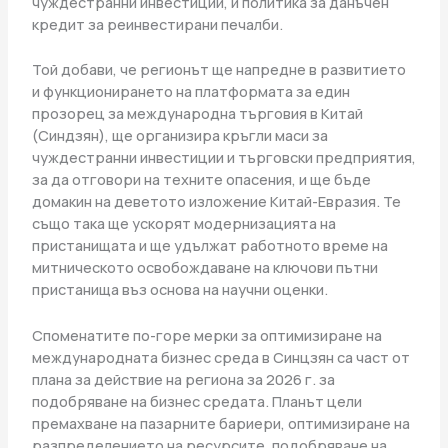
чуждестранни инвестиции, и политика за данъчен
кредит за реинвестирани печалби.
Той добави, че регионът ще напредне в развитието
и функционирането на платформата за един
прозорец за международна търговия в Китай
(Синдзян), ще организира кръгли маси за
чуждестранни инвестиции и търговски предприятия,
за да отговори на техните опасения, и ще бъде
домакин на деветото изложение Китай-Евразия. Те
също така ще ускорят модернизацията на
пристанищата и ще удължат работното време на
митническото освобождаване на ключови пътни
пристанища въз основа на научни оценки.
Споменатите по-горе мерки за оптимизиране на
международната бизнес среда в Синцзян са част от
плана за действие на региона за 2026 г. за
подобряване на бизнес средата. Планът цели
премахване на пазарните бариери, оптимизиране на
разпределението на ресурсите, подобряване на