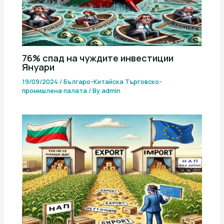
76% спад на чуждите инвестиции
Януари
19/09/2024
/
Българо-Китайска Търговско-
промишлена палaта
/ By
admin