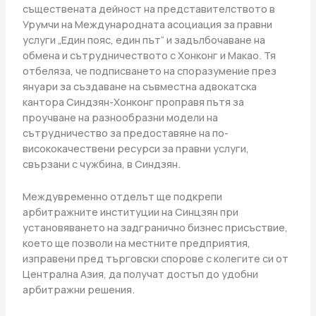
съществената дейност на представителството в
Урумчи на Международната асоциация за правни
услуги „Един пояс, един път“ и задълбочаване на
обмена и сътрудничеството с Хонконг и Макао. Тя
отбеляза, че подписването на споразумение през
януари за създаване на съвместна адвокатска
кантора Синдзян-Хонконг проправя пътя за
проучване на разнообразни модели на
сътрудничество за предоставяне на по-
висококачествени ресурси за правни услуги,
свързани с чужбина, в Синдзян.
Междувременно отделът ще подкрепи
арбитражните институции на Синцзян при
установяването на задгранично бизнес присъствие,
което ще позволи на местните предприятия,
изправени пред търговски спорове с колегите си от
Централна Азия, да получат достъп до удобни
арбитражни решения.