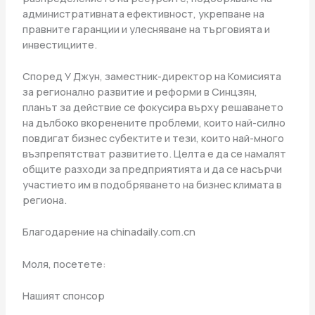
административната ефективност, укрепване на
правните гаранции и улесняване на търговията и
инвестициите.
Според У Джун, заместник-директор на Комисията
за регионално развитие и реформи в Синцзян,
планът за действие се фокусира върху решаването
на дълбоко вкоренените проблеми, които най-силно
повдигат бизнес субектите и тези, които най-много
възпрепятстват развитието. Целта е да се намалят
общите разходи за предприятията и да се насърчи
участието им в подобряването на бизнес климата в
региона.
Благодарение на chinadaily.com.cn
Моля, посетете:
Нашият спонсор