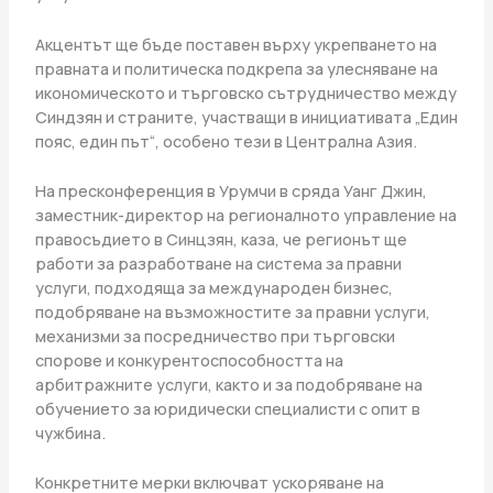
Акцентът ще бъде поставен върху укрепването на
правната и политическа подкрепа за улесняване на
икономическото и търговско сътрудничество между
Синдзян и страните, участващи в инициативата „Един
пояс, един път“, особено тези в Централна Азия.
На пресконференция в Урумчи в сряда Уанг Джин,
заместник-директор на регионалното управление на
правосъдието в Синцзян, каза, че регионът ще
работи за разработване на система за правни
услуги, подходяща за международен бизнес,
подобряване на възможностите за правни услуги,
механизми за посредничество при търговски
спорове и конкурентоспособността на
арбитражните услуги, както и за подобряване на
обучението за юридически специалисти с опит в
чужбина.
Конкретните мерки включват ускоряване на