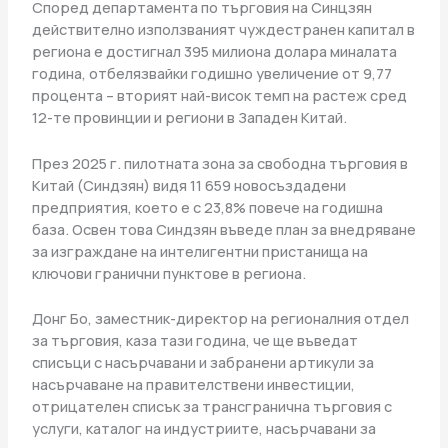
Според департамента по търговия на Синцзян
действително използваният чуждестранен капитал в
региона е достигнал 395 милиона долара миналата
година, отбелязвайки годишно увеличение от 9,77
процента – вторият най-висок темп на растеж сред
12-те провинции и региони в Западен Китай.
През 2025 г. пилотната зона за свободна търговия в
Китай (Синдзян) видя 11 659 новосъздадени
предприятия, което е с 23,8% повече на годишна
база. Освен това Синдзян въведе план за внедряване
за изграждане на интелигентни пристанища на
ключови гранични пунктове в региона.
Донг Бо, заместник-директор на регионалния отдел
за търговия, каза тази година, че ще въведат
списъци с насърчавани и забранени артикули за
насърчаване на правителствени инвестиции,
отрицателен списък за трансгранична търговия с
услуги, каталог на индустриите, насърчавани за