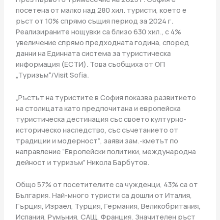
посетена от малко над 280 хил. туристи, което е
ръст от 10% спрямо същия период за 2024 г.
Реализираните нощувки са близо 630 хил., с 4%
увеличение спрямо предходната година, според
данни на Единната система за туристическа
информация (ЕСТИ). Това съобщиха от ОП
„Туризъм“/Visit Sofia.
„Ръстът на туристите в София показва развитието
на столицата като предпочитана и европейска
туристическа дестинация със своето културно-
историческо наследство, със съчетанието от
традиции и модерност“, заяви зам.-кметът по
направление “Европейски политики, международна
дейност и туризъм” Никола Барбутов.
Общо 57% от посетителите са чужденци, 43% са от
България. Най-много туристи са дошли от Италия,
Гърция, Израел, Турция, Германия, Великобритания,
Испания, Румъния, САЩ, Франция. Значителен ръст