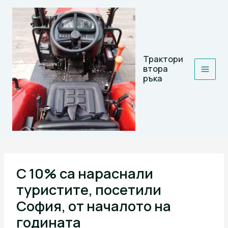
Skip
to
content
Трактори
втора
ръка
С 10% са нараснали
туристите, посетили
София, от началото на
годината