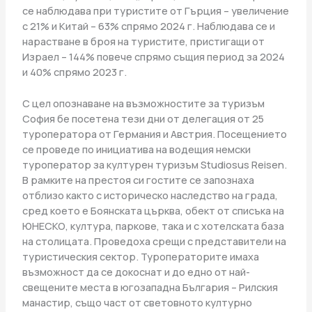
се наблюдава при туристите от Гърция – увеличение
с 21% и Китай – 63% спрямо 2024 г. Наблюдава се и
нарастване в броя на туристите, пристигащи от
Израел – 144% повече спрямо същия период за 2024
и 40% спрямо 2023 г.
С цел опознаване на възможностите за туризъм
София бе посетена тези дни от делегация от 25
туроператора от Германия и Австрия. Посещението
се проведе по инициатива на водещия немски
туроператор за културен туризъм Studiosus Reisen.
В рамките на престоя си гостите се запознаха
отблизо както с историческо наследство на града,
сред което е Боянската църква, обект от списъка на
ЮНЕСКО, култура, паркове, така и с хотелската база
на столицата. Проведоха срещи с представители на
туристическия сектор. Туроператорите имаха
възможност да се докоснат и до едно от най-
свещените места в югозападна България – Рилския
манастир, също част от световното културно