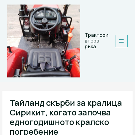
Skip
to
content
Трактори
втора
ръка
Тайланд скърби за кралица
Сирикит, когато започва
едногодишното кралско
погребение