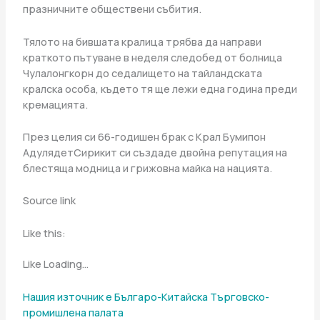
празничните обществени събития.
Тялото на бившата кралица трябва да направи
краткото пътуване в неделя следобед от болница
Чулалонгкорн до седалището на тайландската
кралска особа, където тя ще лежи една година преди
кремацията.
През целия си 66-годишен брак с Крал Бумипон
АдулядетСирикит си създаде двойна репутация на
блестяща модница и грижовна майка на нацията.
Source link
Like this:
Like Loading…
Нашия източник е Българо-Китайска Търговско-
промишлена палaта