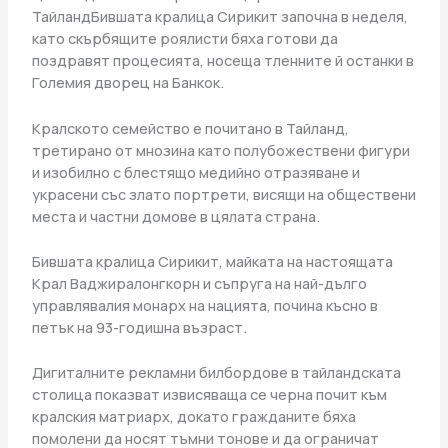
ТайландБившата кралица Сирикит започна в неделя,
като скърбящите роялисти бяха готови да
поздравят процесията, носеща тленните й останки в
Големия дворец на Банкок.
Кралското семейство е почитано в Тайланд,
третирано от мнозина като полубожествени фигури
и изобилно с блестящо медийно отразяване и
украсени със злато портрети, висящи на обществени
места и частни домове в цялата страна.
Бившата кралица Сирикит, майката на настоящата
Крал Ваджиралонгкорн и съпруга на най-дълго
управлявалия монарх на нацията, почина късно в
петък на 93-годишна възраст.
Дигиталните рекламни билбордове в тайландската
столица показват извисяваща се черна почит към
кралския матриарх, докато гражданите бяха
помолени да носят тъмни тонове и да ограничат