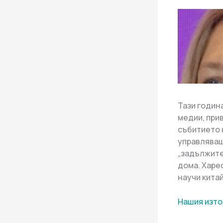
Тази годин
медии, при
събитието 
управляващ
„задължите
дома. Харе
научи китай
Нашия изто