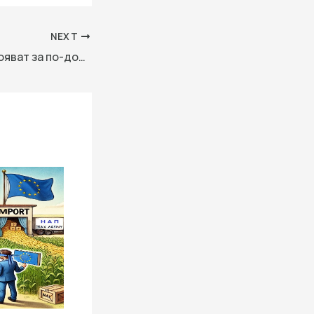
NEXT
Експертите настояват за по-добро правно образование сред страните от BRI