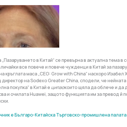
а „Пазаруването в Китай“ се превърна в актуална тема в
вличайки все повече и повече чужденци в Китай за пазару
на кръглата маса „CEO: Grow with China“ наскоро Изабел
 директор на Sodexo Greater China, сподели, че нейната
лна покупка“ в Китай е
ципао
които щяла да облече и да 
сва и очилата Huawei, защото функцията им за превод й п
ски.
чник е Българо-Китайска Търговско-промишлена палaта