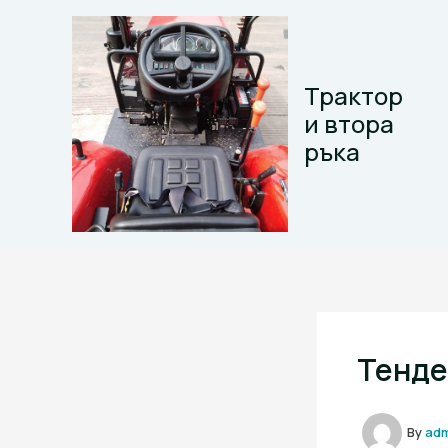
Skip
to
content
Трактор
и втора
ръка
Тенде
By
ad