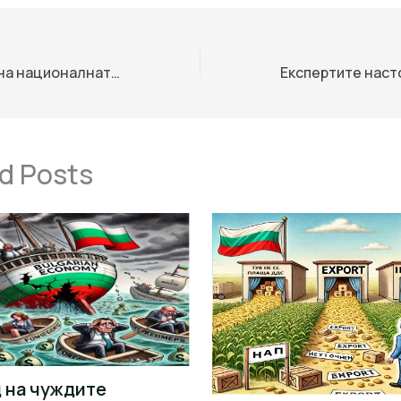
Бивш служител на националната отбрана е изключен от партията за сериозни нарушения
d Posts
 на чуждите