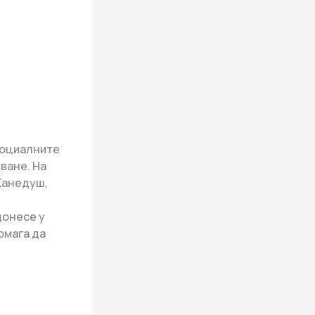
 социалните
ване. На
 Ханедуш,
донесе у
омага да