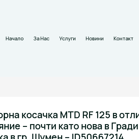
Начало
За Нас
Услуги
Новини
Контакт
орна косачка MTD RF 125 в отл
яние – почти като нова в Град
ка в гр. Шумен – ID50667214