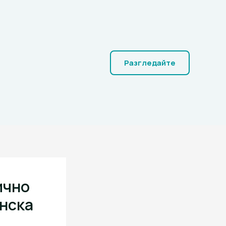
Разгледайте
ично
инска