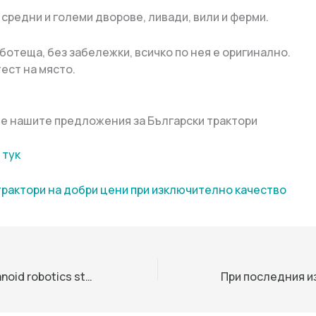
 средни и големи дворове, ливади, вили и ферми.
ботеща, без забележки, всичко по нея е оригинално.
ест на място.
е нашите предложения за Български трактори
 тук
трактори на добри цени при изключително качество
CATL backs humanoid robotics startup Galbot in $153 million funding · TechNode