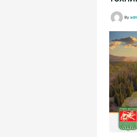
By
ad