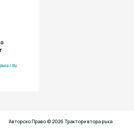
i®
r
ръка
/ By
Авторско Право © 2026 Трактори втора ръка