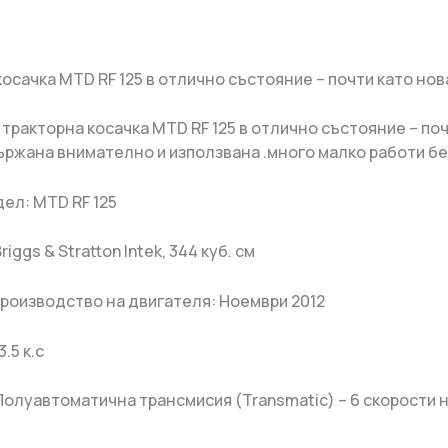
осачка MTD RF 125 в отлично състояние – почти като нова 
 тракторна косачка MTD RF 125 в отлично състояние – поч
ържана внимателно и използвана .много малко работи б
дел: MTD RF 125
iggs & Stratton Intek, 344 куб. см
производство на двигателя: Ноември 2012
.5 к.с
Полуавтоматична трансмисия (Transmatic) – 6 скорости н