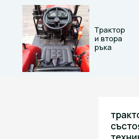
Skip
to
content
Трактор
и втора
ръка
тракт
състо
техни