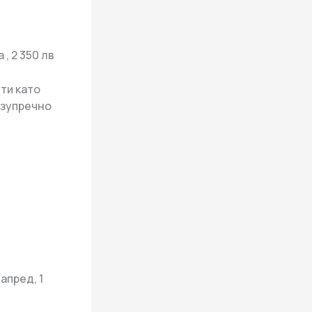
, 2 350 лв
ти като
езупречно
апред, 1