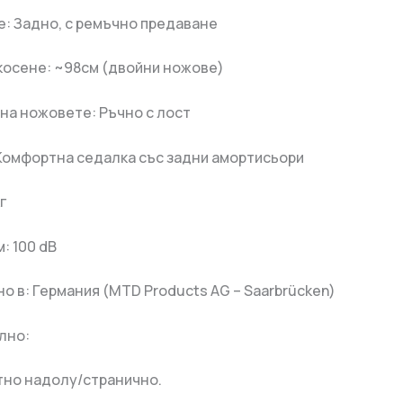
: Задно, с ремъчно предаване
косене: ~98см (двойни ножове)
на ножовете: Ръчно с лост
Комфортна седалка със задни амортисьори
г
: 100 dB
о в: Германия (MTD Products AG – Saarbrücken)
лно:
тно надолу/странично.