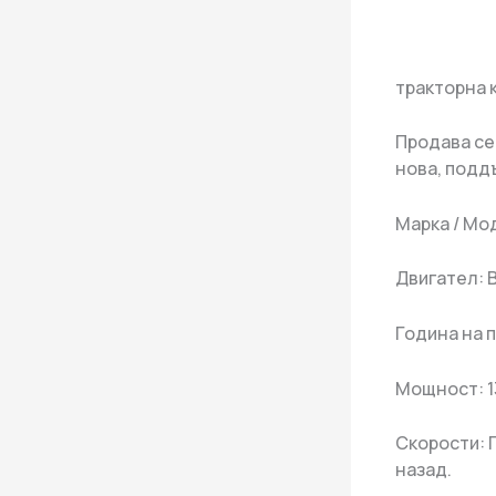
тракторна к
Продава се
нова, подд
Марка / Мо
Двигател: Br
Година на 
Мощност: 13
Скорости: 
назад.