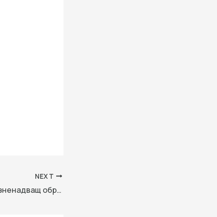
NEXT
При последния изненадващ обрат в историята, кои всъщност са късните съветски лидери днес?