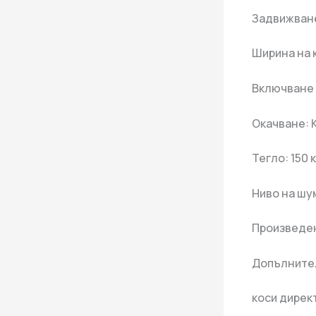
Задвижване
Ширина на 
Включване 
Окачване: 
Тегло: 150 к
Ниво на шум
Произведен
Допълните
коси дирек