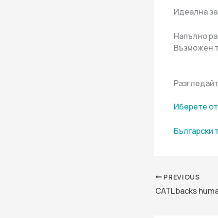
Идеална за
Напълно ра
Възможен т
Разгледайт
Иберете от
Български 
PREVIOUS