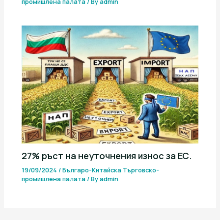
промишлена палaта
/ By
admin
27% ръст на неуточнения износ за ЕС.
19/09/2024
/
Българо-Китайска Търговско-
промишлена палaта
/ By
admin