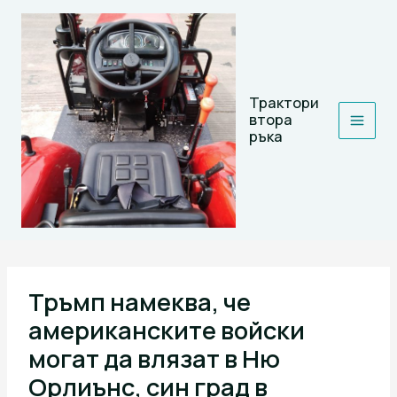
Skip
to
content
Трактори
втора
ръка
Тръмп намеква, че
американските войски
могат да влязат в Ню
Орлиънс, син град в