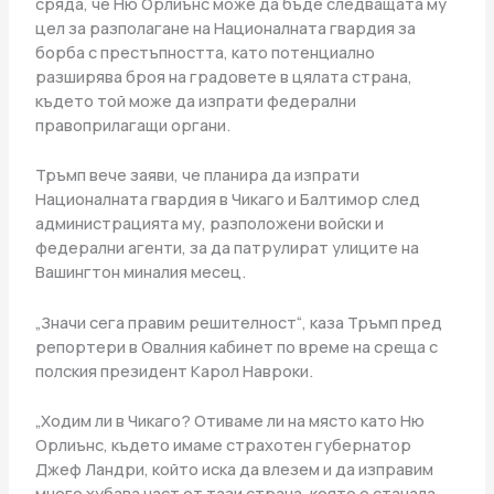
сряда, че Ню Орлиънс може да бъде следващата му
цел за разполагане на Националната гвардия за
борба с престъпността, като потенциално
разширява броя на градовете в цялата страна,
където той може да изпрати федерални
правоприлагащи органи.
Тръмп вече заяви, че планира да изпрати
Националната гвардия в Чикаго и Балтимор след
администрацията му, разположени войски и
федерални агенти, за да патрулират улиците на
Вашингтон миналия месец.
„Значи сега правим решителност“, каза Тръмп пред
репортери в Овалния кабинет по време на среща с
полския президент Карол Навроки.
„Ходим ли в Чикаго? Отиваме ли на място като Ню
Орлиънс, където имаме страхотен губернатор
Джеф Ландри, който иска да влезем и да изправим
много хубава част от тази страна, която е станала