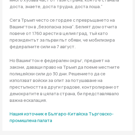
доста, знаете, доста трудна, доста лоша.“
Сега Тръмп често се гордее с превръщането на
Вашингтон в „безопасна зона“. Белият дом отчита
повече от 1760 арести в целия град, тъй като
президентът за първи път обяви, че мобилизира
федералните сили на 7 август.
Но Вашингтон е федерален окръг, предмет на
закони, даващи право на Тръмп да поеме местните
полицейски сили до 30 дни. Решението да се
използват войски за опит за потушаване на
престъпността в други градове, контролирани от
демократите в цялата страна, би представлявало
важна ескалация.
Нашия източник е Българо-Китайска Търговско-
промишлена палaта