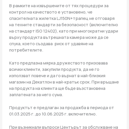
В рамките на извършените от тях процедури за
контрол на качеството е установено, че
спасителната жилетка LJ150N+трапец не отговаря
на техните стандарти за безопасност (включително
на стандарт ISO 12402), като при многократни удари
върху продукта вътрешната камера може да се
спука, което създава риск от удавяне на
потребителите.
Като предпазна мярка дружеството призовава
всички клиенти, закупили продукта, да не го
използват повече и да го върнат в най-близкия
магазин на Декатлон в най-кратък срок. При връщане
на продукта на клиента ще бъде възстановена
заплатената за него сума.
Продуктът е предлаган за продажба в периода от
01.03.2025 г. до 10.06.2025 г. включително.
При възникнали въпроси Центърът за обслужване на