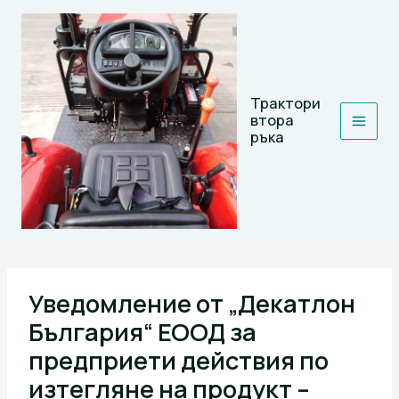
Skip
to
content
Трактори
втора
ръка
Уведомление от „Декатлон
България“ ЕООД за
предприети действия по
изтегляне на продукт –