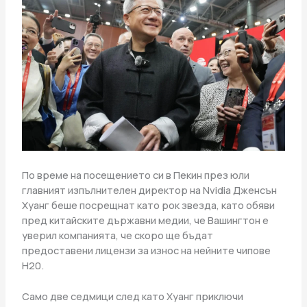
По време на посещението си в Пекин през юли
главният изпълнителен директор на Nvidia Дженсън
Хуанг беше посрещнат като рок звезда, като обяви
пред китайските държавни медии, че Вашингтон е
уверил компанията, че скоро ще бъдат
предоставени лицензи за износ на нейните чипове
H20.
Само две седмици след като Хуанг приключи