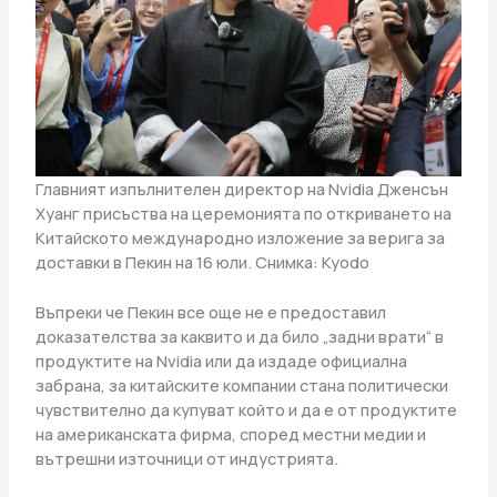
Главният изпълнителен директор на Nvidia Дженсън
Хуанг присъства на церемонията по откриването на
Китайското международно изложение за верига за
доставки в Пекин на 16 юли. Снимка: Kyodo
Въпреки че Пекин все още не е предоставил
доказателства за каквито и да било „задни врати“ в
продуктите на Nvidia или да издаде официална
забрана, за китайските компании стана политически
чувствително да купуват който и да е от продуктите
на американската фирма, според местни медии и
вътрешни източници от индустрията.