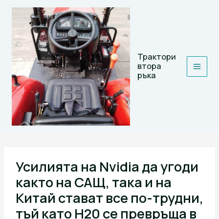
Skip
to
content
Трактори
втора
ръка
Усилията на Nvidia да угоди
както на САЩ, така и на
Китай стават все по-трудни,
тъй като H20 се превръща в