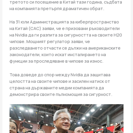
третото си посещение в Китай тази година, съдбата
на компанията претърпя драматичен обрат.
На 31 юли Администрацията за киберпространство
на Китай (CAC) заяви, че е призовани ръководители
на Nvidia да ги разпита за сигурността на своите H20
чипове. Мощният регулатор заяви, че
разследването отчасти се дължи на американските
законодатели, които искат инсталирането на
функции за проследяване в чипове за износ.
Това доведе до спор между Nvidia да защитава
целостта на своите чипове и засилен натиск от
страна на държавните медии компанията да
демонстрира своите пълномощия за сигурност.