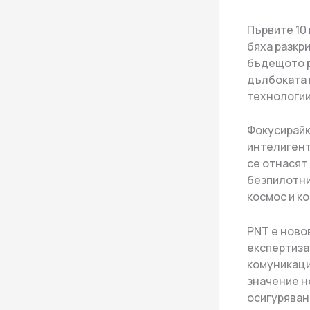
Първите 10
бяха разкри
бъдещото р
дълбоката 
технологии
Фокусирайк
интелигент
се отнасят
безпилотни
космос и к
PNT е ново
експертиза
комуникаци
значение н
осигуряван