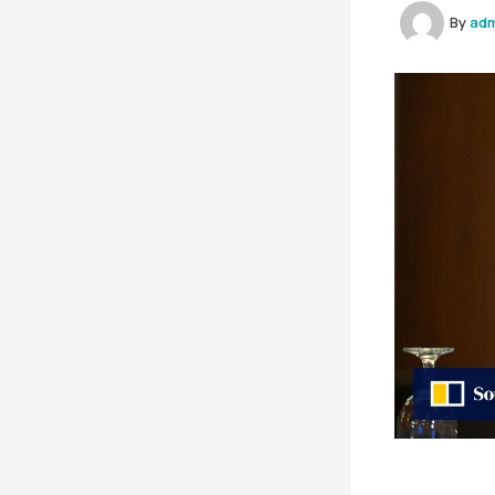
By
ad