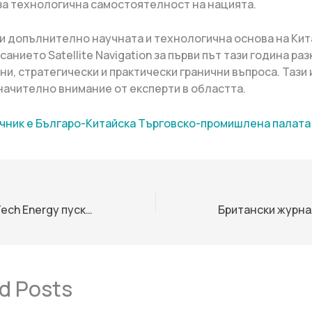
за технологична самостоятелност на нацията.
пи допълнително научната и технологична основа на Кита
санието Satellite Navigation за първи път тази година раз
ни, стратегически и практически гранични въпроса. Тази
начително внимание от експерти в областта.
чник е Българо-Китайска Търговско-промишлена палaта
Shenzhen Hello Tech Energy пуска серия Jackery SolarVault 3 на европейския пазар
d Posts