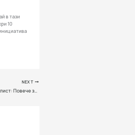
й в тази
кри 10
 инициатива
NEXT
Британски журналист: Повече западняци ще харесат Дали