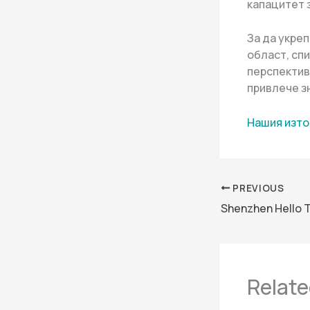
капацитет 
За да укре
област, спи
перспектив
привлече з
Нашия изто
PREVIOUS
Relate