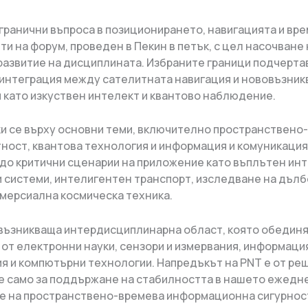
 гранични въпроса в позиционирането, навигацията и вр
ти на форум, проведен в Пекин в петък, с цел насочване 
азвитие на дисциплината. Избраните граници подчерта
интеграция между сателитната навигация и нововъзни
 като изкуствен интелект и квантово наблюдение.
и се върху основни теми, включително пространствено
ност, квантова технология и информация и комуникация
 до критични сценарии на приложение като въплътен инт
 системи, интелигентен транспорт, изследване на дълб
омерсиална космическа техника.
възникваща интердисциплинарна област, която обедин
 от електронни науки, сензори и измервания, информаци
я и компютърни технологии. Напредъкът на PNT е от р
е само за поддържане на стабилността в нашето ежеднев
е на пространствено-времева информационна сигурнос