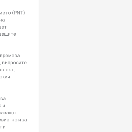
емето (PNT)
на
ват
кващите
-времева
, въпросите
елект,
окия
ява
я и
ешаващо
ие, но и за
т и