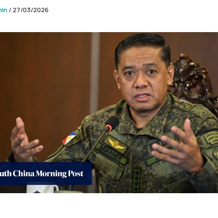
min
/
27/03/2026