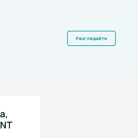
Разгледайте
а,
PNT