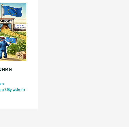
ения
ка
та
/ By
admin