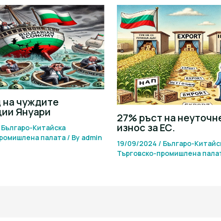
 на чуждите
ции Януари
27% ръст на неуточн
износ за ЕС.
/
Българо-Китайска
промишлена палaта
/ By
admin
19/09/2024
/
Българо-Китайс
Търговско-промишлена палa