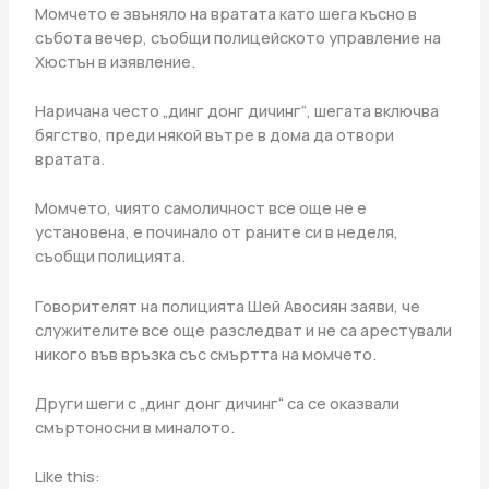
Момчето е звъняло на вратата като шега късно в
събота вечер, съобщи полицейското управление на
Хюстън в изявление.
Наричана често „динг донг дичинг“, шегата включва
бягство, преди някой вътре в дома да отвори
вратата.
Момчето, чиято самоличност все още не е
установена, е починало от раните си в неделя,
съобщи полицията.
Говорителят на полицията Шей Авосиян заяви, че
служителите все още разследват и не са арестували
никого във връзка със смъртта на момчето.
Други шеги с „динг донг дичинг“ са се оказвали
смъртоносни в миналото.
Like this: