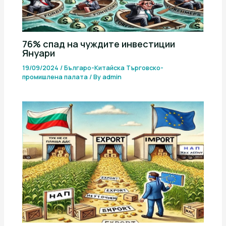
76% спад на чуждите инвестиции
Януари
19/09/2024
/
Българо-Китайска Търговско-
промишлена палaта
/ By
admin