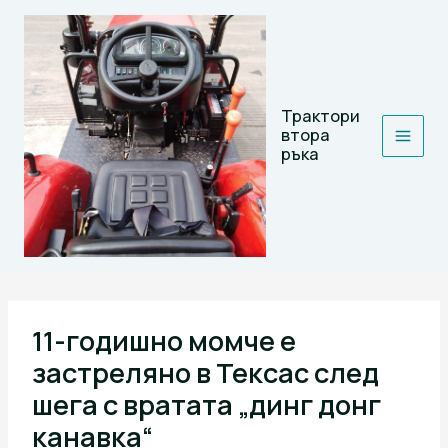
Skip
to
content
Трактори
втора
ръка
11-годишно момче е
застреляно в Тексас след
шега с вратата „динг донг
канавка“