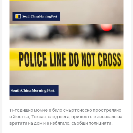
11-годишно момче е било смъртоносно простреляно
в Хюстън, Тексас, след шега, при която е звъннало на
вратата на дом и е избягало, съобщи полицията.