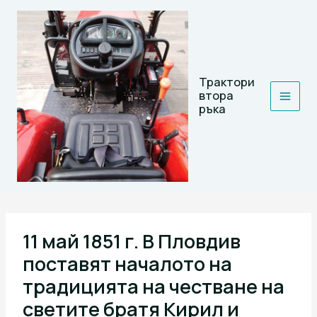
Skip
to
content
Трактори
втора
ръка
11 май 1851 г. В Пловдив
поставят началото на
традицията на честване на
светите братя Кирил и