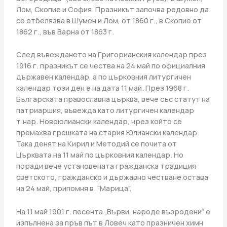
Лом, Скопие и София. Празникът започва редовно да
се отбелязва в Шумен и Лом, от 1860 г., в Скопие от
1862 г., във Варна от 1863 г.
След въвеждането на Григорианския календар през
1916 г. празникът се чества на 24 май по официалния
държавен календар, а по църковния литургичен
календар този ден е на дата 11 май. През 1968 г.
Българската православна църква, вече със статут на
патриаршия, въвежда като литургичен календар
т.нар. Новоюлиански календар, чрез който се
премахва грешката на стария Юлиански календар.
Така денят на Кирил и Методий се почита от
Църквата на 11 май по църковния календар. Но
поради вече установената гражданска традиция
светското, гражданско и държавно честване остава
на 24 май, припомня в. “Марица”.
На 11 май 1901 г. песента „Върви, народе възродени“ е
изпълнена за пръв път в Ловеч като празничен химн