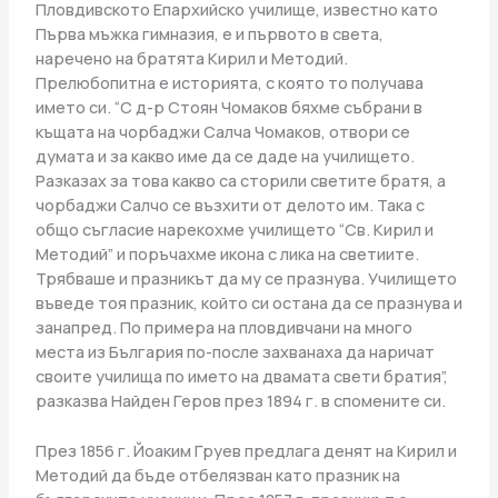
Пловдивското Епархийско училище, известно като
Първа мъжка гимназия, е и първото в света,
наречено на братята Кирил и Методий.
Прелюбопитна е историята, с която то получава
името си. “С д-р Стоян Чомаков бяхме събрани в
къщата на чорбаджи Салча Чомаков, отвори се
думата и за какво име да се даде на училището.
Разказах за това какво са сторили светите братя, а
чорбаджи Салчо се възхити от делото им. Така с
общо съгласие нарекохме училището “Св. Кирил и
Методий” и поръчахме икона с лика на светиите.
Трябваше и празникът да му се празнува. Училището
въведе тоя празник, който си остана да се празнува и
занапред. По примера на пловдивчани на много
места из България по-после захванаха да наричат
своите училища по името на двамата свети братия”,
разказва Найден Геров през 1894 г. в спомените си.
През 1856 г. Йоаким Груев предлага денят на Кирил и
Методий да бъде отбелязван като празник на