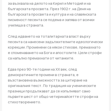
за възхвала на делото на Кирил и Методий и на
българската просвета. През 1902 г. на Деня на
българската просвета и култура и на славянската
писменост песента се подема и запява от всички
училища в страната.
След идването на тоталитарната власт върху
песента са нанесени задължителните идеологически
корекции. Променени са някои стихове, премахнато
е споменаването на Бога и апостолите. Цели строфи
са напълно премахнати от читанките.
Едва през 90-те години на XX век, след
демократичните промени в страната, е
възстановена възможността за цитиране на
оригиналния текст. По традиция на ученическите
празници продължават да се изпълняват само
първите шест от общо четиринайсетте строфи на
стихотворението.