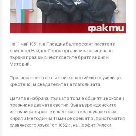
На 11 май 1851 г. в Пловдив българският писател и
езиковед Найден Геров организира официално
първия празник в чест светите братя Кирил и
Методий.
Празненството се състои в епархийското училище,
кръстено на създателите на глаголицата.
Датата е избрана, тъй като това е общият църковен
празник на двамата светии. Във възрожденските
източници първите известия за празнуването на
Кирил и Методий на 11 май се срещат в „Христоматия
славянского язъка“ от 1852 г. на Неофит Рилски.