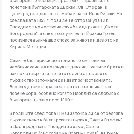
българските ученици. През 1857 г. празникът е
почетен в българската църква „Св. Стефан“ в
Цариград заедно със служба и за св. Иван Рилски. На
следващата 1858 г. този ден е отпразнуван и в
Пловдив с тържествена служба в църквата „Света
Богородица“, а след това учителят Йоаким Груев
произнася вълнуващо слово за живота и делото на
Кирил и Методий.
Самите българи също в началото смятали за
необикновено да празнуват деня на Светите братя и
чак на четвъртата-петата година от първото
тържество започнали да идват за честванията.
Впоследствие в празненствата се включват все
повече хора, особено когато Пловдив се сдобива с
българска църква през 1860 г.
В годините след това 11 май започва да се отбелязва
тържествено в българската църква „Свети Стефан”
в Цариград, пак в Пловдив в храма „Света
Богородица” (със слово на Йоаким Груев), в Шумен,